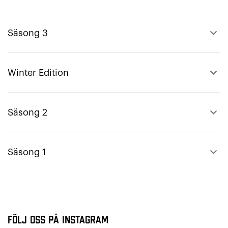
keyboard_arrow_up
Säsong 3
keyboard_arrow_up
Winter Edition
keyboard_arrow_up
Säsong 2
keyboard_arrow_up
Säsong 1
Följ oss på Instagram