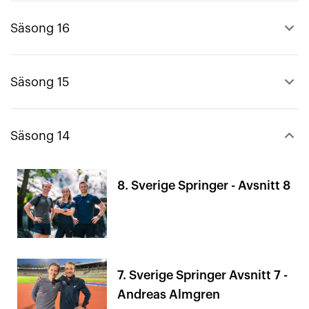
keyboard_arrow_up
Säsong 16
keyboard_arrow_up
Säsong 15
keyboard_arrow_down
Säsong 14
8. Sverige Springer - Avsnitt 8
7. Sverige Springer Avsnitt 7 -
Andreas Almgren