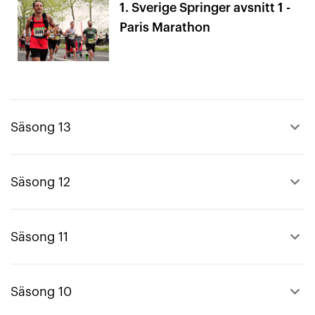
1. Sverige Springer avsnitt 1 -
Paris Marathon
keyboard_arrow_up
Säsong 13
keyboard_arrow_up
Säsong 12
keyboard_arrow_up
Säsong 11
keyboard_arrow_up
Säsong 10