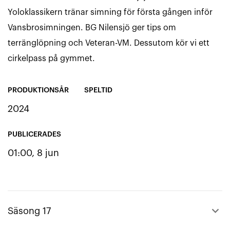
Yoloklassikern tränar simning för första gången inför
Vansbrosimningen. BG Nilensjö ger tips om
terränglöpning och Veteran-VM. Dessutom kör vi ett
cirkelpass på gymmet.
PRODUKTIONSÅR
SPELTID
2024
PUBLICERADES
01:00, 8 jun
keyboard_arrow_up
Säsong 17