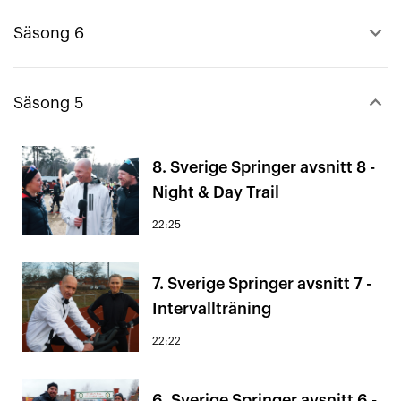
keyboard_arrow_up
Säsong 6
keyboard_arrow_down
Säsong 5
8. Sverige Springer avsnitt 8 -
Night & Day Trail
22:25
7. Sverige Springer avsnitt 7 -
Intervallträning
22:22
6. Sverige Springer avsnitt 6 -