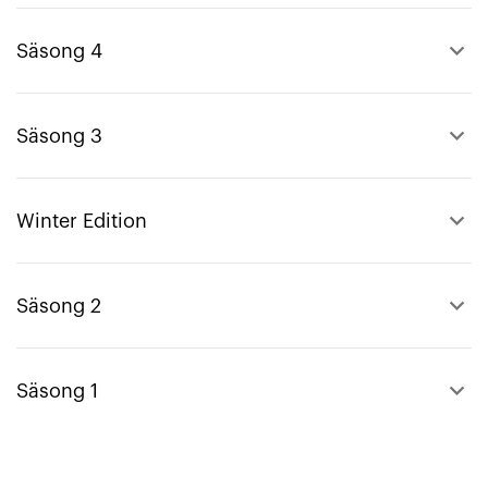
keyboard_arrow_up
Säsong 4
keyboard_arrow_up
Säsong 3
keyboard_arrow_up
Winter Edition
keyboard_arrow_up
Säsong 2
keyboard_arrow_up
Säsong 1