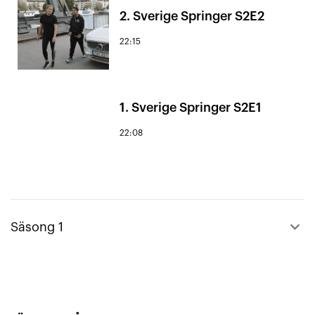
2. Sverige Springer S2E2
22:15
1. Sverige Springer S2E1
22:08
keyboard_arrow_up
Säsong 1