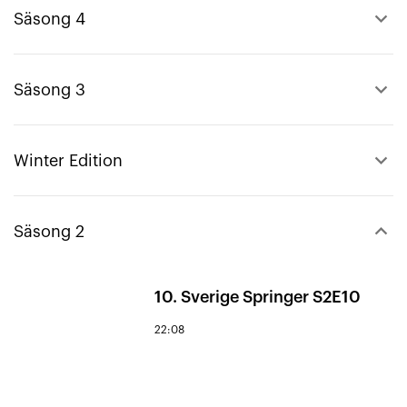
keyboard_arrow_up
Säsong 4
keyboard_arrow_up
Säsong 3
keyboard_arrow_up
Winter Edition
keyboard_arrow_down
Säsong 2
10. Sverige Springer S2E10
22:08