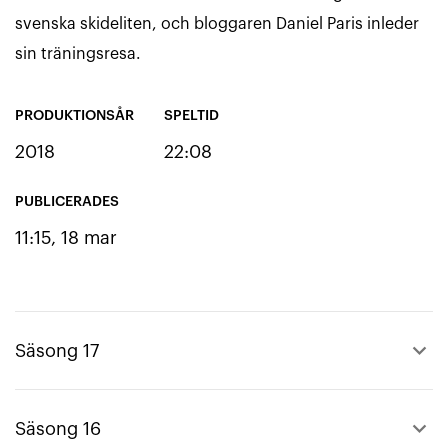
svenska skideliten, och bloggaren Daniel Paris inleder
sin träningsresa.
PRODUKTIONSÅR
SPELTID
2018
22:08
PUBLICERADES
11:15, 18 mar
keyboard_arrow_up
Säsong 17
keyboard_arrow_up
Säsong 16