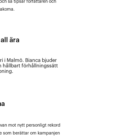
och så tipsar författaren och
nakoma.
all ära
i i Malmö. Bianca bjuder
 hållbart förhållningssätt
pning.
na
van mot nytt personligt rekord
de som berättar om kampanjen