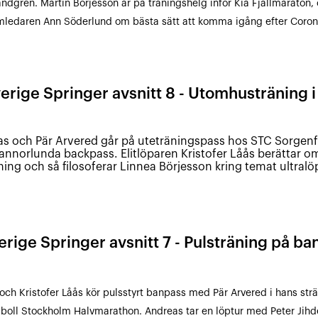
andgren. Martin Börjesson är på träningshelg inför Kia Fjällmaraton, 
ledaren Ann Söderlund om bästa sätt att komma igång efter Coro
erige Springer avsnitt 8 - Utomhusträning i 
s och Pär Arvered går på uteträningspass hos STC Sorgenfr
 annorlunda backpass. Elitlöparen Kristofer Låås berättar om
öpning och så filosoferar Linnea Börjesson kring temat ultralö
erige Springer avsnitt 7 - Pulsträning på ba
och Kristofer Låås kör pulsstyrt banpass med Pär Arvered i hans strä
oll Stockholm Halvmarathon. Andreas tar en löptur med Peter Jih