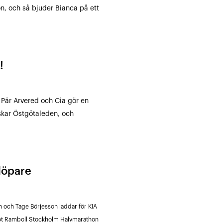
on, och så bjuder Bianca på ett
!
Pär Arvered och Cia gör en
skar Östgötaleden, och
 löpare
 och Tage Börjesson laddar för KIA
mot Ramboll Stockholm Halvmarathon