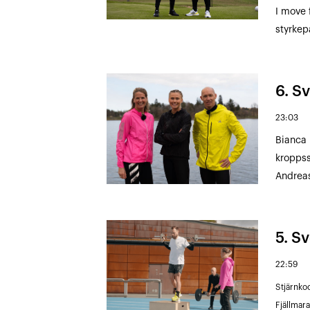
I move 
styrkep
6. S
23:03
Bianca 
kroppss
Andreas
5. Sv
22:59
Stjärnko
Fjällmar