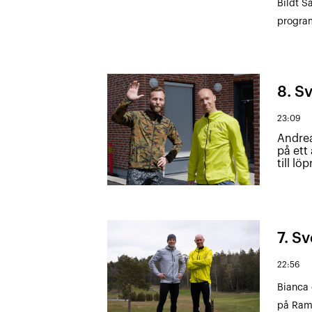
Bildt S
program
8. Sv
23:09
Andrea
på ett
till l
7. Sv
22:56
Bianca 
på Ramb