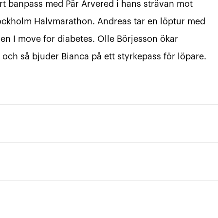
yrt banpass med Pär Arvered i hans strävan mot
tockholm Halvmarathon. Andreas tar en löptur med
n I move for diabetes. Olle Börjesson ökar
 och så bjuder Bianca på ett styrkepass för löpare.