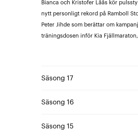
Bianca och Kristofer Låås kör pulsst
nytt personligt rekord på Ramboll S
Peter Jihde som berättar om kampanje
träningsdosen inför Kia Fjällmaraton,
Säsong 17
Säsong 16
Säsong 15