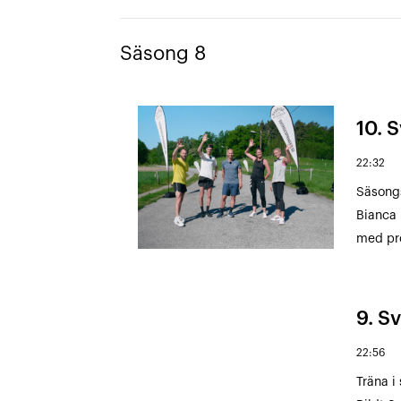
Säsong 8
10. S
22:32
Säsongs
Bianca 
med pr
9. Sv
22:56
Träna i