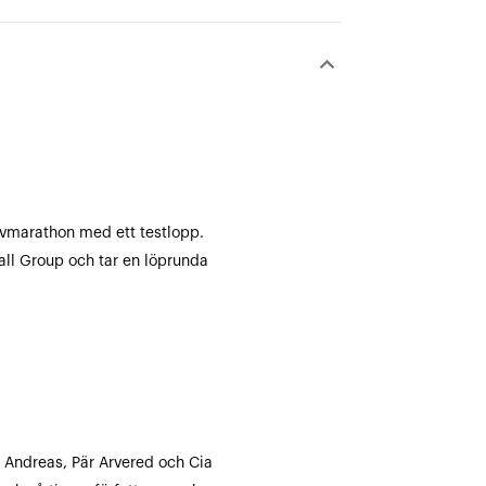
keyboard_arrow_down
lvmarathon med ett testlopp.
ll Group och tar en löprunda
 Andreas, Pär Arvered och Cia