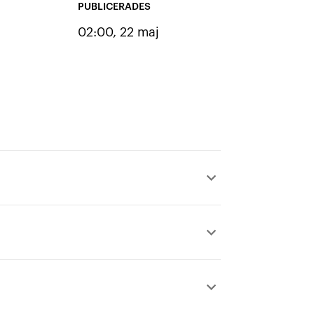
PUBLICERADES
02:00, 22 maj
keyboard_arrow_up
keyboard_arrow_up
keyboard_arrow_up