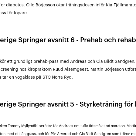
for diabetes. Olle Börjesson ökar träningsdosen inför Kia Fjällmarat
ass för löpare.
verige Springer avsnitt 6 - Prehab och rehab
kör ett grundligt prehab-pass med Andreas och Cia Bildt Sandgren. 
creening hos kiropraktorn Ruud Alsemgeest. Martin Börjesson utfor
 tar en yogaklass på STC Norra Ryd.
erige Springer avsnitt 5 - Styrketräning för
cken Tommy Myllymäki berättar för Andreas om tuffa tidsmålet på maraton. Martin
aton med ett långpass, och för Pär Arvered och Cia Bildt Sandgren som tränar 