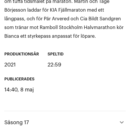
om tuffa tidsmålet på maraton. Martin och Tage
Börjesson laddar för KIA Fjällmaraton med ett
långpass, och för Pär Arvered och Cia Bildt Sandgren
som tränar mot Ramboll Stockholm Halvmarathon kör
Bianca ett styrkepass anpassat för löpare.
PRODUKTIONSÅR
SPELTID
2021
22:59
PUBLICERADES
14:40, 8 maj
keyboard_arrow_up
Säsong 17