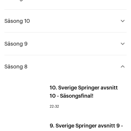
keyboard_arrow_up
Säsong 10
keyboard_arrow_up
Säsong 9
keyboard_arrow_down
Säsong 8
10. Sverige Springer avsnitt
10 - Säsongsfinal!
22:32
9. Sverige Springer avsnitt 9 -