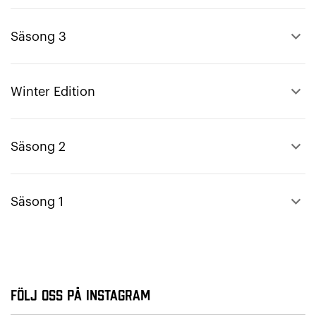
keyboard_arrow_up
Säsong 3
keyboard_arrow_up
Winter Edition
keyboard_arrow_up
Säsong 2
keyboard_arrow_up
Säsong 1
Följ oss på Instagram