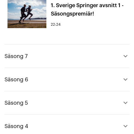
1. Sverige Springer avsnitt 1 -
Säsongspremiär!
22:24
keyboard_arrow_up
Säsong 7
keyboard_arrow_up
Säsong 6
keyboard_arrow_up
Säsong 5
keyboard_arrow_up
Säsong 4