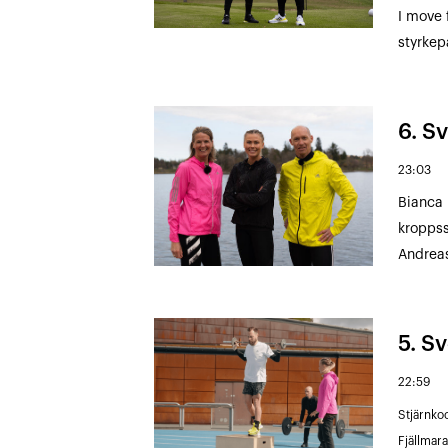
I move 
styrkep
6. S
23:03
Bianca 
kroppss
Andreas
5. Sv
22:59
Stjärnko
Fjällmar