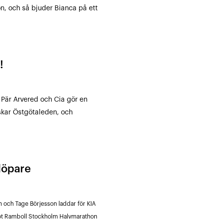
on, och så bjuder Bianca på ett
!
Pär Arvered och Cia gör en
skar Östgötaleden, och
 löpare
 och Tage Börjesson laddar för KIA
mot Ramboll Stockholm Halvmarathon