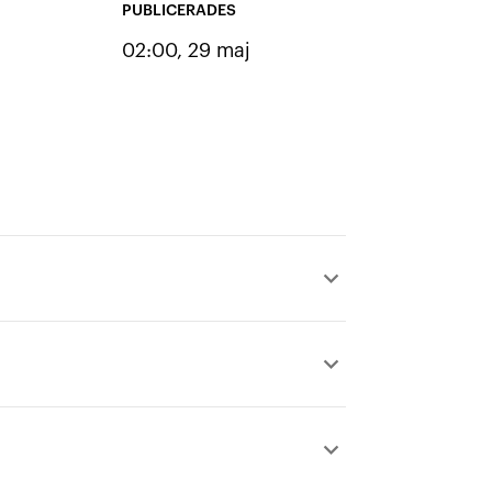
PUBLICERADES
02:00, 29 maj
keyboard_arrow_up
keyboard_arrow_up
keyboard_arrow_up