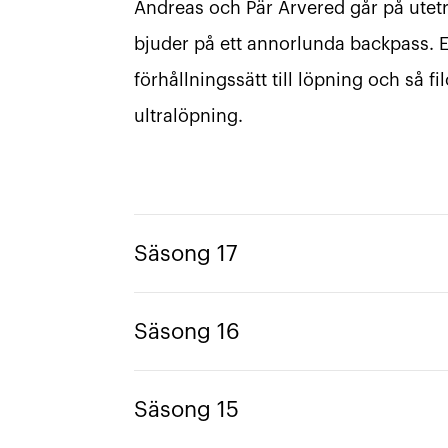
Andreas och Pär Arvered går på utet
bjuder på ett annorlunda backpass. El
förhållningssätt till löpning och så f
ultralöpning.
Säsong 17
Säsong 16
Säsong 15