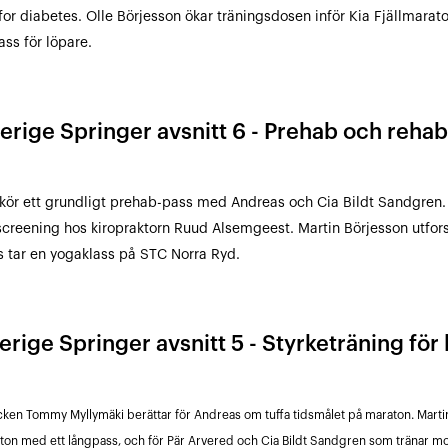
for diabetes. Olle Börjesson ökar träningsdosen inför Kia Fjällmarat
ass för löpare.
verige Springer avsnitt 6 - Prehab och rehab
kör ett grundligt prehab-pass med Andreas och Cia Bildt Sandgren. 
creening hos kiropraktorn Ruud Alsemgeest. Martin Börjesson utfor
 tar en yogaklass på STC Norra Ryd.
erige Springer avsnitt 5 - Styrketräning för
cken Tommy Myllymäki berättar för Andreas om tuffa tidsmålet på maraton. Martin
aton med ett långpass, och för Pär Arvered och Cia Bildt Sandgren som tränar 