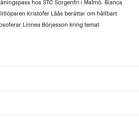
räningspass hos STC Sorgenfri i Malmö. Bianca
itlöparen Kristofer Låås berättar om hållbart
ilosoferar Linnea Börjesson kring temat