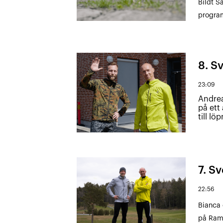
Bildt S
program
8. Sv
23:09
Andrea
på ett
till l
7. Sv
22:56
Bianca 
på Ramb