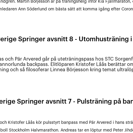
andgren. Martin Börjesson är på träningshelg inför Kia Fjällmaraton, 
ledaren Ann Söderlund om bästa sätt att komma igång efter Coro
erige Springer avsnitt 8 - Utomhusträning i 
s och Pär Arvered går på uteträningspass hos STC Sorgenfr
 annorlunda backpass. Elitlöparen Kristofer Låås berättar om
öpning och så filosoferar Linnea Börjesson kring temat ultralö
erige Springer avsnitt 7 - Pulsträning på ba
och Kristofer Låås kör pulsstyrt banpass med Pär Arvered i hans strä
oll Stockholm Halvmarathon. Andreas tar en löptur med Peter Jih