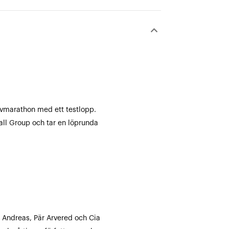
keyboard_arrow_down
lvmarathon med ett testlopp.
ll Group och tar en löprunda
 Andreas, Pär Arvered och Cia