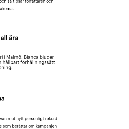
och så tipsar författaren och
nakoma.
all ära
i i Malmö. Bianca bjuder
 hållbart förhållningssätt
pning.
na
van mot nytt personligt rekord
de som berättar om kampanjen