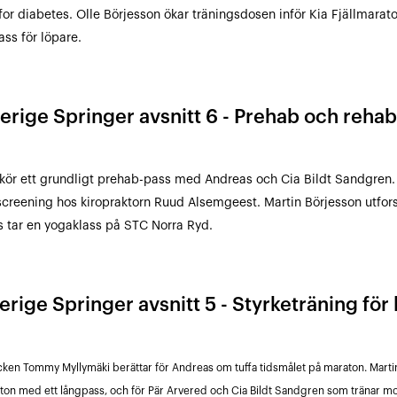
for diabetes. Olle Börjesson ökar träningsdosen inför Kia Fjällmarat
ass för löpare.
verige Springer avsnitt 6 - Prehab och rehab
kör ett grundligt prehab-pass med Andreas och Cia Bildt Sandgren. 
creening hos kiropraktorn Ruud Alsemgeest. Martin Börjesson utfor
 tar en yogaklass på STC Norra Ryd.
erige Springer avsnitt 5 - Styrketräning för
cken Tommy Myllymäki berättar för Andreas om tuffa tidsmålet på maraton. Martin
aton med ett långpass, och för Pär Arvered och Cia Bildt Sandgren som tränar 