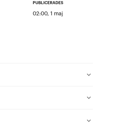
PUBLICERADES
02:00, 1 maj
keyboard_arrow_up
keyboard_arrow_up
keyboard_arrow_up