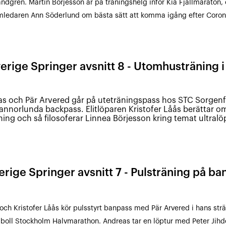
andgren. Martin Börjesson är på träningshelg inför Kia Fjällmaraton, 
ledaren Ann Söderlund om bästa sätt att komma igång efter Coro
erige Springer avsnitt 8 - Utomhusträning i 
s och Pär Arvered går på uteträningspass hos STC Sorgenfr
 annorlunda backpass. Elitlöparen Kristofer Låås berättar om
öpning och så filosoferar Linnea Börjesson kring temat ultralö
erige Springer avsnitt 7 - Pulsträning på ba
och Kristofer Låås kör pulsstyrt banpass med Pär Arvered i hans strä
oll Stockholm Halvmarathon. Andreas tar en löptur med Peter Jih