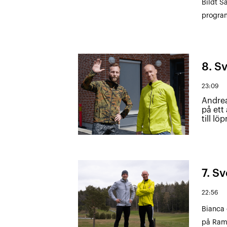
Bildt S
program
8. Sv
23:09
Andrea
på ett
till l
7. Sv
22:56
Bianca 
på Ramb