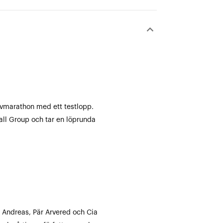
keyboard_arrow_down
lvmarathon med ett testlopp.
ll Group och tar en löprunda
 Andreas, Pär Arvered och Cia