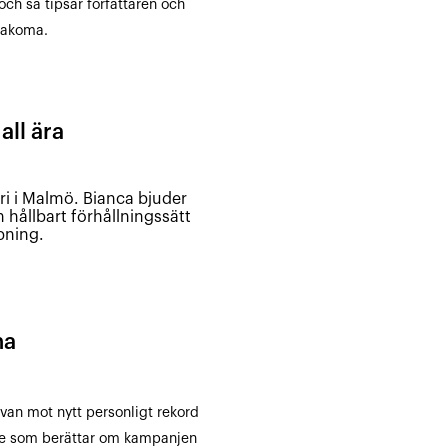
och så tipsar författaren och
nakoma.
all ära
i i Malmö. Bianca bjuder
 hållbart förhållningssätt
pning.
na
van mot nytt personligt rekord
de som berättar om kampanjen