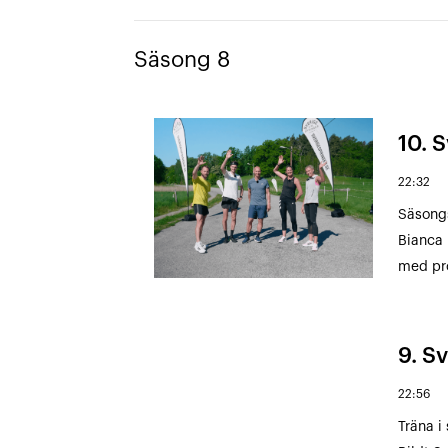
Säsong 8
10. S
22:32
Säsongs
Bianca 
med pr
9. Sv
22:56
Träna i