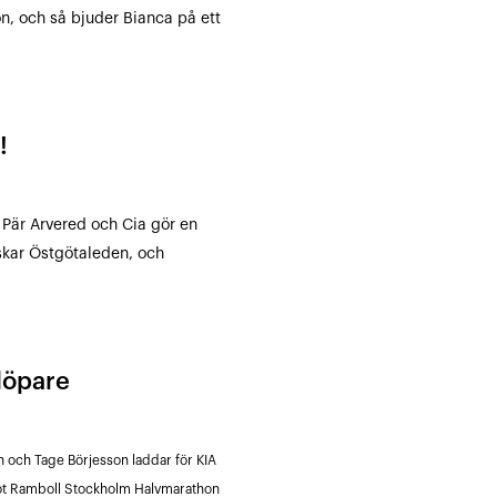
on, och så bjuder Bianca på ett
!
Pär Arvered och Cia gör en
skar Östgötaleden, och
 löpare
 och Tage Börjesson laddar för KIA
mot Ramboll Stockholm Halvmarathon