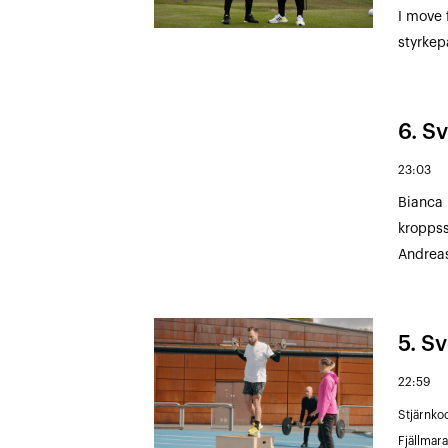
I move 
styrkep
6. S
23:03
Bianca 
kroppss
Andreas
5. Sv
22:59
Stjärnko
Fjällmar