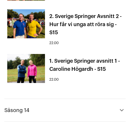
2. Sverige Springer Avsnitt 2 -
Hur får vi unga att röra sig -
S15
22.00
1. Sverige Springer avsnitt 1 -
Caroline Högardh - S15
22.00
keyboard_arrow_up
Säsong 14