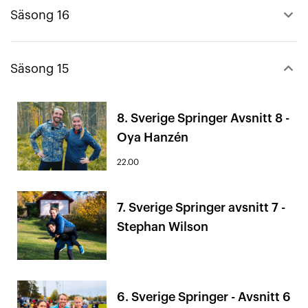
keyboard_arrow_up
Säsong 16
keyboard_arrow_down
Säsong 15
8. Sverige Springer Avsnitt 8 -
Oya Hanzén
22.00
7. Sverige Springer avsnitt 7 -
Stephan Wilson
6. Sverige Springer - Avsnitt 6