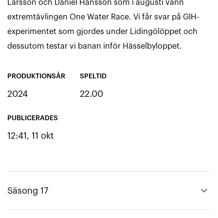
Larsson och Daniel Hansson som i augusti vann
extremtävlingen One Water Race. Vi får svar på GIH-
experimentet som gjordes under Lidingölöppet och
dessutom testar vi banan inför Hässelbyloppet.
PRODUKTIONSÅR
SPELTID
2024
22.00
PUBLICERADES
12:41, 11 okt
keyboard_arrow_up
Säsong 17