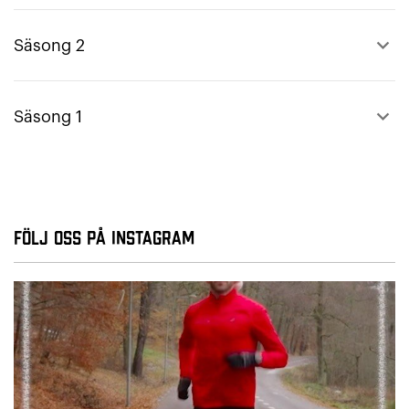
keyboard_arrow_up
Säsong 2
keyboard_arrow_up
Säsong 1
Följ oss på Instagram