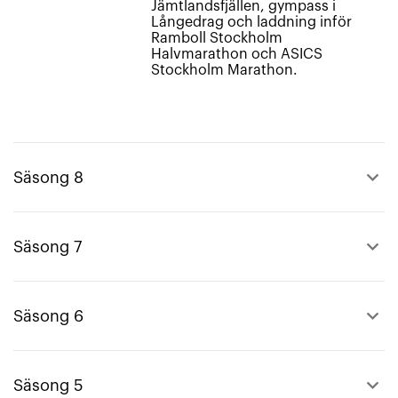
Jämtlandsfjällen, gympass i
Långedrag och laddning inför
Ramboll Stockholm
Halvmarathon och ASICS
Stockholm Marathon.
keyboard_arrow_up
Säsong 8
keyboard_arrow_up
Säsong 7
keyboard_arrow_up
Säsong 6
keyboard_arrow_up
Säsong 5