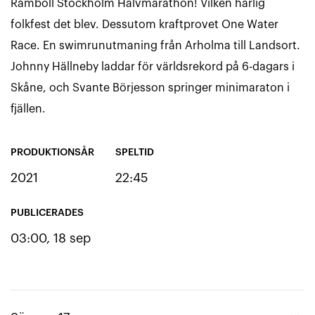
Ramboll Stockholm Halvmarathon! Vilken härlig
folkfest det blev. Dessutom kraftprovet One Water
Race. En swimrunutmaning från Arholma till Landsort.
Johnny Hällneby laddar för världsrekord på 6-dagars i
Skåne, och Svante Börjesson springer minimaraton i
fjällen.
PRODUKTIONSÅR
SPELTID
2021
22:45
PUBLICERADES
03:00, 18 sep