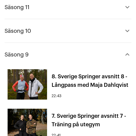
keyboard_arrow_up
Säsong 11
keyboard_arrow_up
Säsong 10
keyboard_arrow_down
Säsong 9
8. Sverige Springer avsnitt 8 -
Långpass med Maja Dahlqvist
22:43
7. Sverige Springer avsnitt 7 -
Träning på utegym
22:41