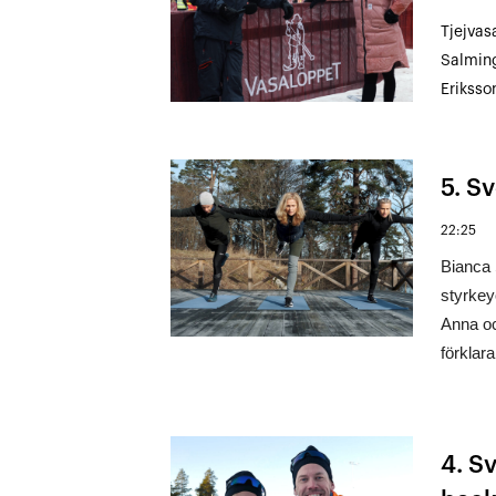
Tjejvas
Salming
Eriksso
5. Sv
22:25
Bianca 
styrke
Anna oc
förklar
4. S