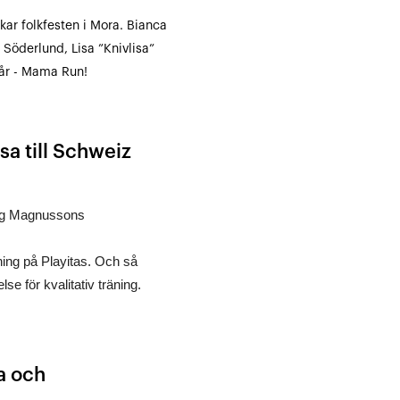
kar folkfesten i Mora. Bianca
 Söderlund, Lisa ”Knivlisa”
vår - Mama Run!
sa till Schweiz
erg Magnussons
ing på Playitas. Och så
e för kvalitativ träning.
a och