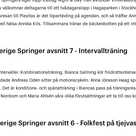
 Springers eget lopp Icebug Night & Day Trail avrundar Vintersäson
 välkomnar deltagarna till ett tvådagarslopp i Hagaparken i Stockhol
sresan till Playitas är det löpartävling på agendan, och så träffar A
ell hälsa Annika Kits. Tillsammans tränar de bäckenbotten på ett in
erige Springer avsnitt 7 - Intervallträning
ntervaller. Kombinationsträning. Bianca Salming kör friidrottsinterv
ade Andreas Odén sitter på motionscykeln. Anna Jönsson Haag sprin
. Det är konditions- och spänstträning i Biancas pass på träningsresa
 Norrbom och Maria Ahlsén våra olika förutsättningar att ta till oss k
erige Springer avsnitt 6 - Folkfest på tjejva