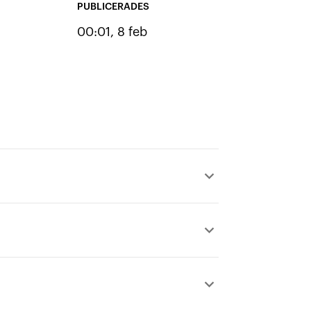
PUBLICERADES
00:01, 8 feb
keyboard_arrow_up
keyboard_arrow_up
keyboard_arrow_up