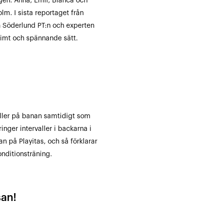
gen. Anna, Emil, Bianca och
m. I sista reportaget från
nn Söderlund PT:n och experten
timt och spännande sätt.
aller på banan samtidigt som
ger intervaller i backarna i
n på Playitas, och så förklarar
onditionsträning.
san!