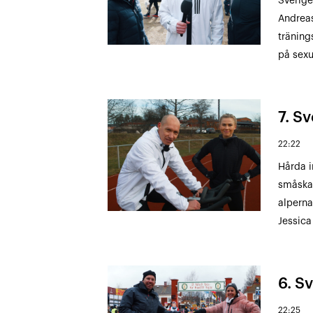
Sverige
Andreas
träning
på sexu
7. Sv
22:22
Hårda i
småskad
alperna
Jessica
6. Sv
22:25