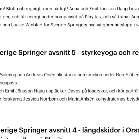
an! Blött och regnigt, men härligt! Anna och Emil Jönsson Haag beva
 ger, och får energi under corepasset på Playitas, och så tränar Ann
n och Louise Winblad för Sverige Springers nya välgörenhetslopp i 
erige Springer avsnitt 5 - styrkeyoga och re
Salming och Andreas Odén blir starka och smidiga under Bea Sjöb
yogapass.
h Emil Jönsson Haag upptäcker Davos på löparskor, och kör parträn
ar forskarna Jessica Norrbom och Maria Ahlsén kolhydraternas betydels
verige Springer avsnitt 4 - längdskidor i Ors