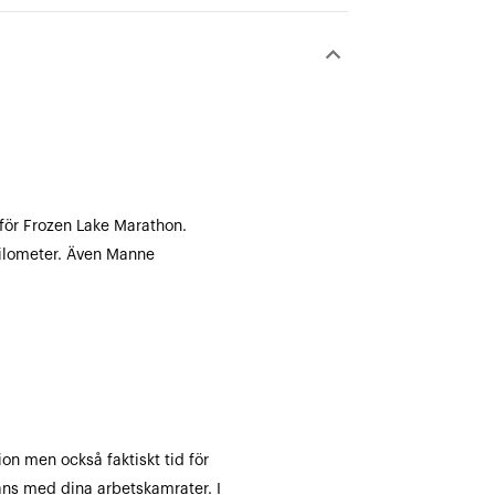
keyboard_arrow_down
 för Frozen Lake Marathon.
 kilometer. Även Manne
ion men också faktiskt tid för
mans med dina arbetskamrater. I