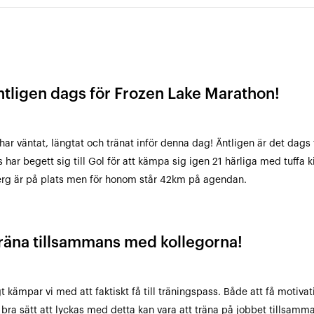
Äntligen dags för Frozen Lake Marathon!
har väntat, längtat och tränat inför denna dag! Äntligen är det dags
 har begett sig till Gol för att kämpa sig igen 21 härliga med tuffa
rg är på plats men för honom står 42km på agendan.
Träna tillsammans med kollegorna!
t kämpar vi med att faktiskt få till träningspass. Både att få motivat
t bra sätt att lyckas med detta kan vara att träna på jobbet tillsam