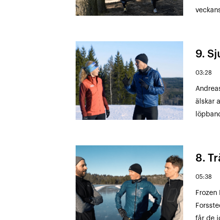
veckans
9. S
03:28
Andreas
älskar a
löpband
8. T
05:38
Frozen 
Forsste
får de 