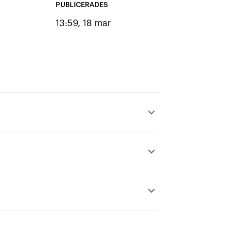
PUBLICERADES
13:59, 18 mar
keyboard_arrow_up
keyboard_arrow_up
keyboard_arrow_up