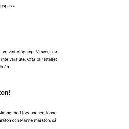
ngspass.
 om vinterlöpning. Vi svenskar
inte vara ute. Ofta blir istället
a året.
ton!
h Manne med löpcoachen Johan
vmaraton och Manne maraton, så