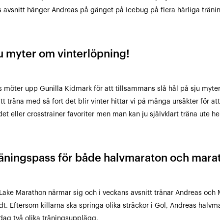
 avsnitt hänger Andreas på gänget på Icebug på flera härliga träni
ju myter om vinterlöpning!
 möter upp Gunilla Kidmark för att tillsammans slå hål på sju myter
tt träna med så fort det blir vinter hittar vi på många ursäkter för att 
et eller crosstrainer favoriter men man kan ju självklart träna ute hel
räningspass för både halvmaraton och mara
Lake Marathon närmar sig och i veckans avsnitt tränar Andreas oc
dt. Eftersom killarna ska springa olika sträckor i Gol, Andreas hal
idag två olika träningsupplägg.