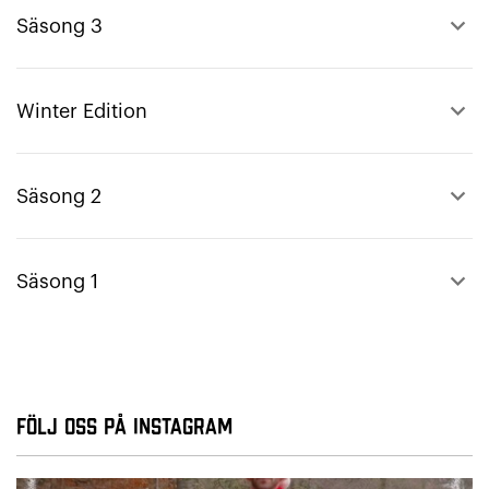
keyboard_arrow_up
Säsong 3
keyboard_arrow_up
Winter Edition
keyboard_arrow_up
Säsong 2
keyboard_arrow_up
Säsong 1
Följ oss på Instagram