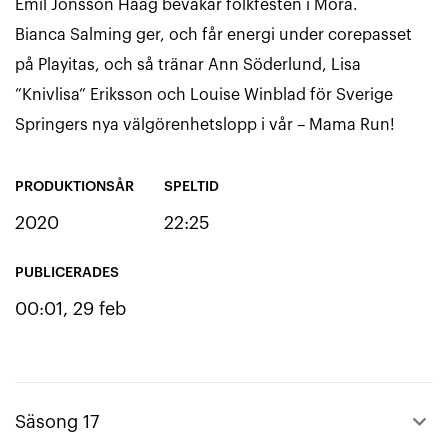
Emil Jönsson Haag bevakar folkfesten i Mora.
Bianca Salming ger, och får energi under corepasset
på Playitas, och så tränar Ann Söderlund, Lisa
”Knivlisa” Eriksson och Louise Winblad för Sverige
Springers nya välgörenhetslopp i vår – Mama Run!
PRODUKTIONSÅR
SPELTID
2020
22:25
PUBLICERADES
00:01, 29 feb
keyboard_arrow_up
Säsong 17