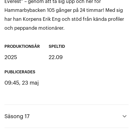
Everest” – genom att ta sig upp och ner för
Hammarbybacken 105 gånger på 24 timmar! Med sig
har han Korpens Erik Eng och stöd från kända profiler
och peppande motionärer.
PRODUKTIONSÅR
SPELTID
2025
22.09
PUBLICERADES
09:45, 23 maj
keyboard_arrow_up
Säsong 17