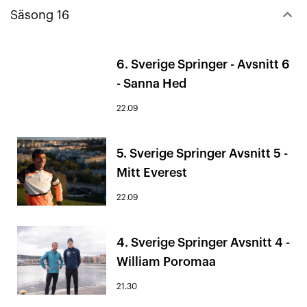
keyboard_arrow_down
Säsong 16
6. Sverige Springer - Avsnitt 6
- Sanna Hed
22.09
5. Sverige Springer Avsnitt 5 -
Mitt Everest
22.09
4. Sverige Springer Avsnitt 4 -
William Poromaa
21.30