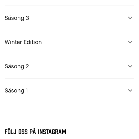
keyboard_arrow_up
Säsong 3
keyboard_arrow_up
Winter Edition
keyboard_arrow_up
Säsong 2
keyboard_arrow_up
Säsong 1
Följ oss på Instagram