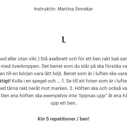
Instruktör: Martina Smrekar
1.
ed eller utan vikt.) Stå axelbrett och för ett ben rakt bak s
am med överkroppen. Det benet som du står på ska försöka va
n till en början vara lätt böjt. Benet som är i luften ska va
ktigt!
Kolla i en spegel och … 1. Se till att foten som är i luft
d tårna rakt neråt mot marken. 2. Höften ska och också va
 Den ena höften ska exempelvis inte ”öppnas upp” åt ena hål
upp ett ben.
Kör 5 repetitioner / ben!