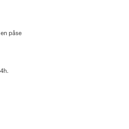
 en påse
24h.