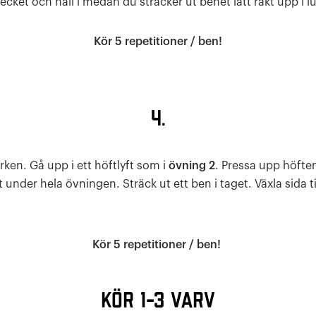
ecket och håll i medan du sträcker ut benet lätt rakt upp i lu
Kör 5 repetitioner / ben!
4.
ken. Gå upp i ett höftlyft som i
övning 2
. Pressa upp höft
t under hela övningen. Sträck ut ett ben i taget. Växla sida til
Kör 5 repetitioner / ben!
Kör 1-3 varv