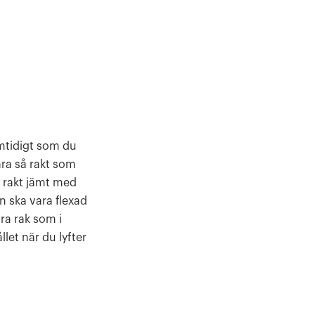
amtidigt som du
ra så rakt som
ra rakt jämt med
en ska vara flexad
ra rak som i
let när du lyfter