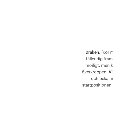
Draken.
(Kör m
fäller dig fr
möjligt, men ka
överkroppen.
Vi
och peka me
startpositionen.