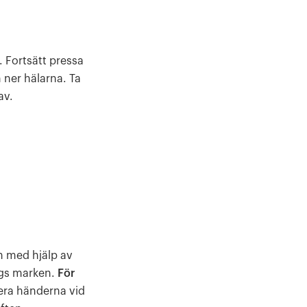
. Fortsätt pressa
ner hälarna. Ta
av.
n med hjälp av
ngs marken.
För
era händerna vid