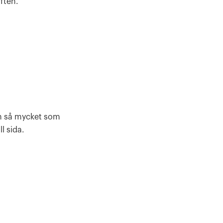
ften.
en så mycket som
l sida.