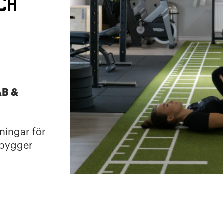
ch
B &
ningar för
rbygger