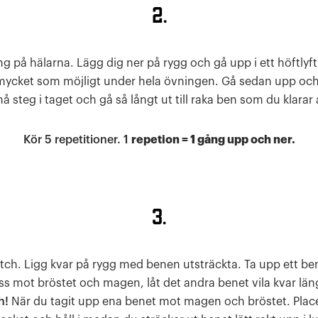
2.
på hälarna. Lägg dig ner på rygg och gå upp i ett höftlyft
mycket som möjligt under hela övningen. Gå sedan upp och 
å steg i taget och gå så långt ut till raka ben som du klarar 
Kör 5 repetitioner. 1
repetion = 1 gång upp och ner.
3.
tch. Ligg kvar på rygg med benen utsträckta. Ta upp ett be
s mot bröstet och magen, låt det andra benet vila kvar lä
h!
När du tagit upp ena benet mot magen och bröstet. Plac