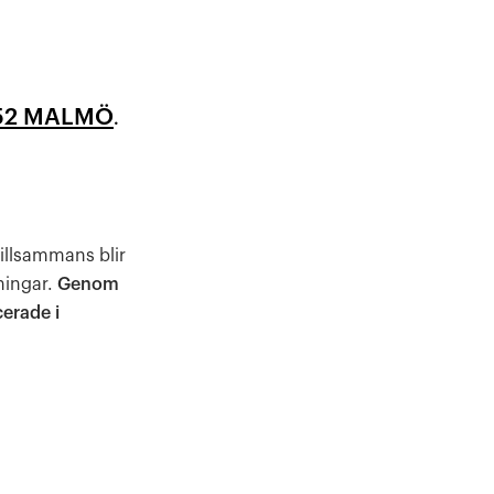
52 MALMÖ
.
illsammans blir
ningar.
Genom
cerade i