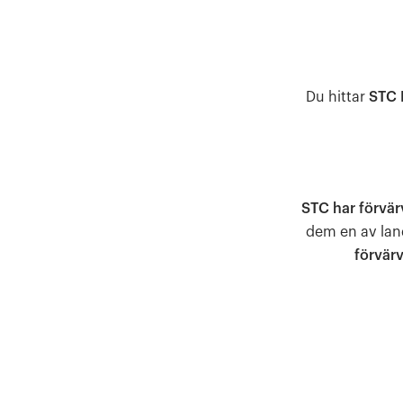
Du hittar
STC 
STC har förvär
dem en av lan
förvärv