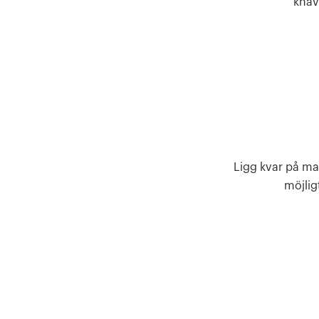
knäv
Ligg kvar på mar
möjlig