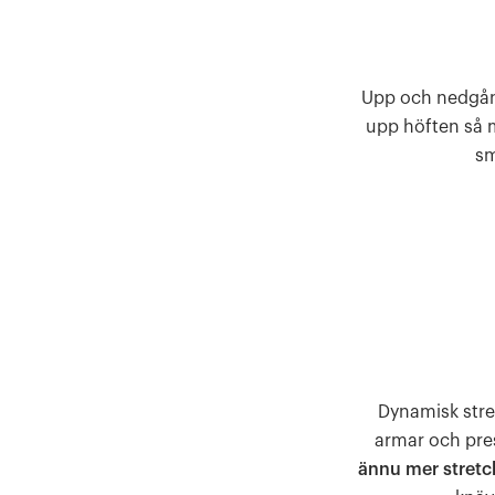
Upp och nedgång 
upp höften så 
sm
Dynamisk stre
armar och pres
ännu mer stretc