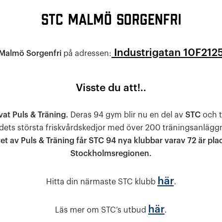
STC Malmö Sorgenfri
Industrigatan 10F
212
Malmö Sorgenfri
på adressen:
Visste du att!..
vat Puls & Träning.
Deras 94 gym blir nu en del av
STC
och t
dets största friskvårdskedjor med över 200 träningsanlägg
et av Puls & Träning får STC 94 nya klubbar varav 72 är pla
Stockholmsregionen.
här
Hitta din närmaste STC klubb
.
här
Läs mer om STC’s utbud
.