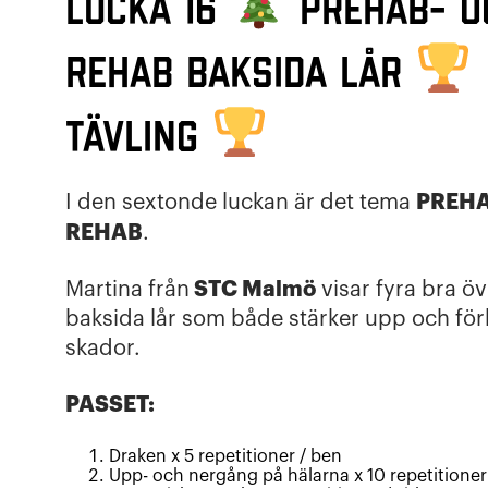
Lucka 16
Prehab- o
rehab baksida lår
TÄVLING
PREHA
I den sextonde luckan är det tema
REHAB
.
STC Malmö
Martina från
visar fyra bra öv
baksida lår som både stärker upp och fö
skador.
PASSET:
Draken x 5 repetitioner / ben
Upp- och nergång på hälarna x 10 repetitioner