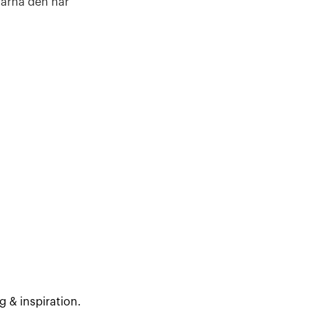
tårna den här
g & inspiration.