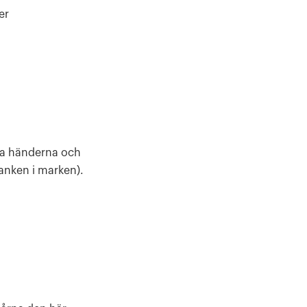
er
ha händerna och
vanken i marken).