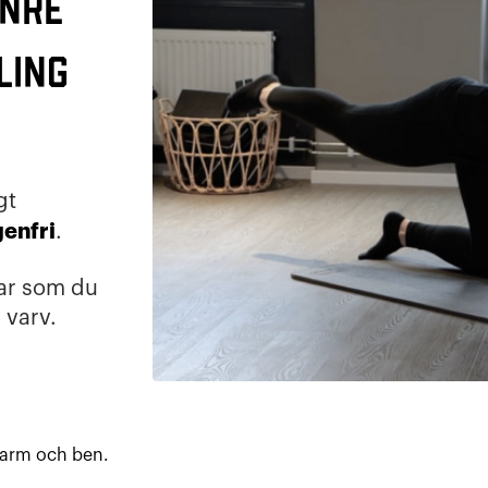
inre
LING
gt
enfri
.
ar som du
 varv.
 arm och ben.