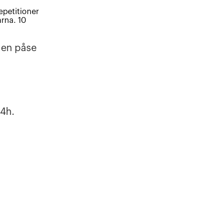
epetitioner
rna. 10
en påse
24h.