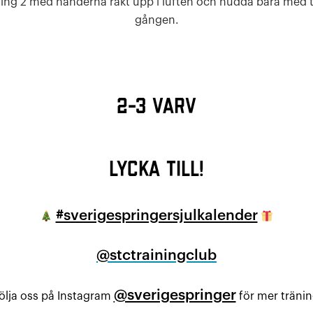
ng 2 med händerna rakt upp i luften och nudda bara med 
gången.
2-3 varv
Lycka till!
#sverigespringersjulkalender
@stctrainingclub
@sverigespringer
följa oss på Instagram
för mer tränin