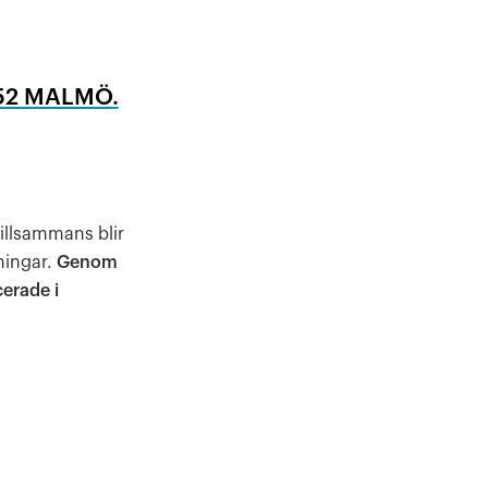
52 MALMÖ.
illsammans blir
ningar.
Genom
cerade i