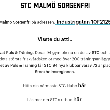
STC Malmö Sorgenfri
Industrigatan 10F
212
Malmö Sorgenfri
på adressen:
Visste du att!..
vat Puls & Träning.
Deras 94 gym blir nu en del av
STC
och t
dets största friskvårdskedjor med över 200 träningsanlägg
et av Puls & Träning får STC 94 nya klubbar varav 72 är pla
Stockholmsregionen.
här
Hitta din närmaste STC klubb
.
här
Läs mer om STC’s utbud
.