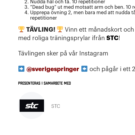
Nudda häl och tå. 10 repetitioner
”Dead bug” ut med motsatt arm och ben. 10 r
Upprepa övning 2, men bara med att nudda tå
repetitioner
TÄVLING!
Vinn ett
månadskort och 
STC
med roliga träningsprylar ifrån
!
Tävlingen sker på vår Instagram
@sverigespringer
och pågår i ett 
Presenteras i samarbete med
STC