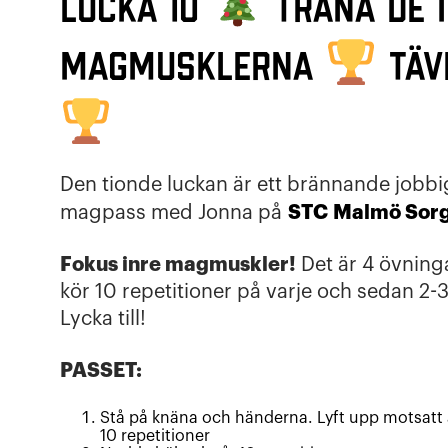
Lucka 10
Träna de 
magmusklerna
TÄV
Den tionde luckan är ett brännande jobbi
STC
Malmö Sorg
magpass med Jonna på
Fokus inre magmuskler!
Det är 4 övning
kör 10 repetitioner på varje och sedan 2-3
Lycka till!
PASSET:
Stå på knäna och händerna. Lyft upp motsatt
10 repetitioner