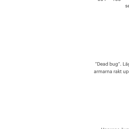
s
”Dead bug”. Lä
armarna rakt upp