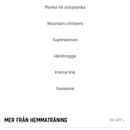
Planka till sidoplanka
Mountain climbers
Superwoman
Halvbrygga
Krama knä
Savasana
Mer från Hemmaträning
Se allt
keyboard_arrow_right