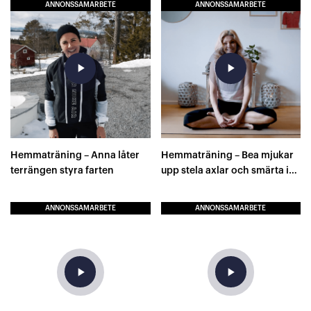
ANNONSSAMARBETE
ANNONSSAMARBETE
play_arrow
play_arrow
Hemmaträning – Anna låter
Hemmaträning – Bea mjukar
terrängen styra farten
upp stela axlar och smärta i
ryggen
ANNONSSAMARBETE
ANNONSSAMARBETE
play_arrow
play_arrow