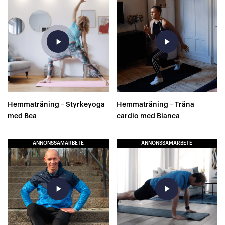
play_arrow
play_arrow
Hemmaträning – Styrkeyoga
Hemmaträning – Träna
med Bea
cardio med Bianca
ANNONSSAMARBETE
ANNONSSAMARBETE
play_arrow
play_arrow