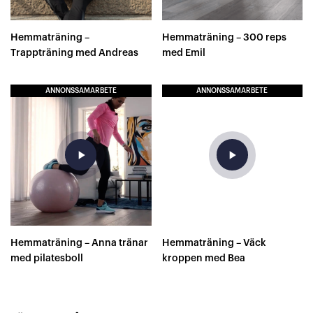
Hemmaträning –
Hemmaträning – 300 reps
Trappträning med Andreas
med Emil
ANNONSSAMARBETE
ANNONSSAMARBETE
play_arrow
play_arrow
Hemmaträning – Anna tränar
Hemmaträning – Väck
med pilatesboll
kroppen med Bea