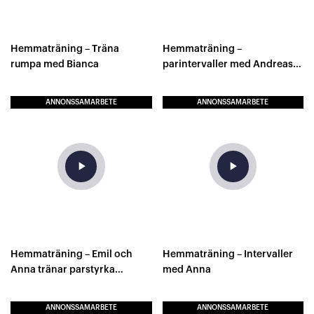
Hemmaträning – Träna
Hemmaträning –
rumpa med Bianca
parintervaller med Andreas
och Annelie
ANNONSSAMARBETE
ANNONSSAMARBETE
play_arrow
play_arrow
Hemmaträning – Emil och
Hemmaträning – Intervaller
Anna tränar parstyrka
med Anna
tillsammans
ANNONSSAMARBETE
ANNONSSAMARBETE