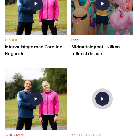
play_arrow
play_arrow
TRÄNING
LOPP
Intervallstege med Caroline
Midnattsloppet – vilken
Högardh
folkfest det var!
play_arrow
play_arrow
PROGRAMMET
#YOLOKLASSIKERN