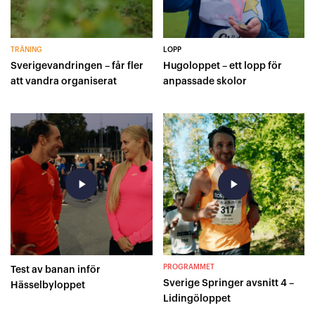
TRÄNING
LOPP
Sverigevandringen – får fler
Hugoloppet – ett lopp för
att vandra organiserat
anpassade skolor
play_arrow
play_arrow
PROGRAMMET
Test av banan inför
Sverige Springer avsnitt 4 –
Hässelbyloppet
Lidingöloppet