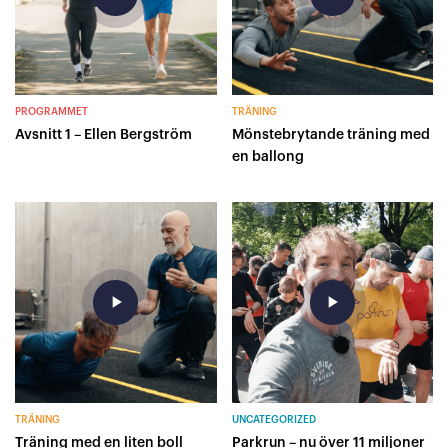
PROGRAMMET
TRÄNING
Avsnitt 1 – Ellen Bergström
Mönstebrytande träning med
en ballong
play_arrow
play_arrow
TRÄNING
UNCATEGORIZED
Träning med en liten boll
Parkrun – nu över 11 miljoner