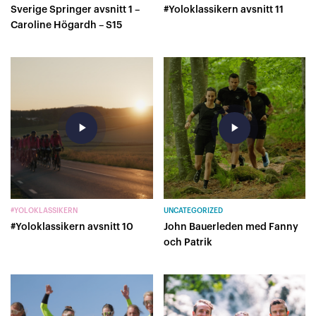
Sverige Springer avsnitt 1 –
#Yoloklassikern avsnitt 11
Caroline Högardh – S15
play_arrow
play_arrow
#YOLOKLASSIKERN
UNCATEGORIZED
#Yoloklassikern avsnitt 10
John Bauerleden med Fanny
och Patrik