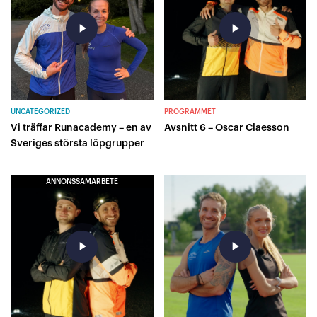
play_arrow
play_arrow
UNCATEGORIZED
PROGRAMMET
Vi träffar Runacademy – en av
Avsnitt 6 – Oscar Claesson
Sveriges största löpgrupper
ANNONSSAMARBETE
play_arrow
play_arrow