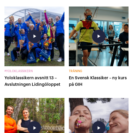
play_arrow
play_arrow
#YOLOKLASSIKERN
TRÄNING
Yoloklassikern avsnitt 13 –
En Svensk Klassiker – ny kurs
Avslutningen Lidingöloppet
på GIH
play_arrow
play_arrow