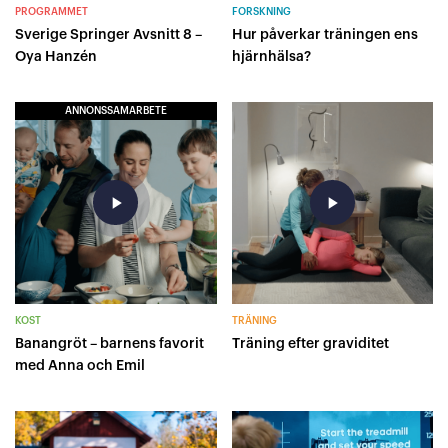
PROGRAMMET
FORSKNING
Sverige Springer Avsnitt 8 –
Hur påverkar träningen ens
Oya Hanzén
hjärnhälsa?
ANNONSSAMARBETE
play_arrow
play_arrow
KOST
TRÄNING
Banangröt – barnens favorit
Träning efter graviditet
med Anna och Emil