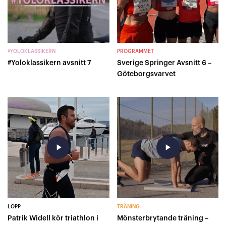
#YOLOKLASSIKERN
PROGRAMMET
#Yoloklassikern avsnitt 7
Sverige Springer Avsnitt 6 –
Göteborgsvarvet
play_arrow
play_arrow
LOPP
TRÄNING
Patrik Widell kör triathlon i
Mönsterbrytande träning –