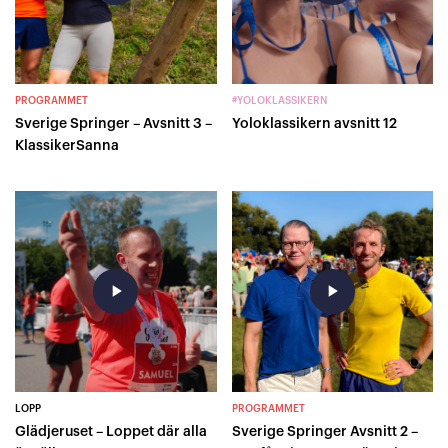
PROGRAMMET
#YOLOKLASSIKERN
Sverige Springer – Avsnitt 3 –
Yoloklassikern avsnitt 12
KlassikerSanna
play_arrow
play_arrow
LOPP
PROGRAMMET
Glädjeruset – Loppet där alla
Sverige Springer Avsnitt 2 –