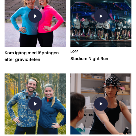
play_arrow
play_arrow
LOPP
Kom igång med löpningen
Stadium Night Run
efter graviditeten
play_arrow
play_arrow