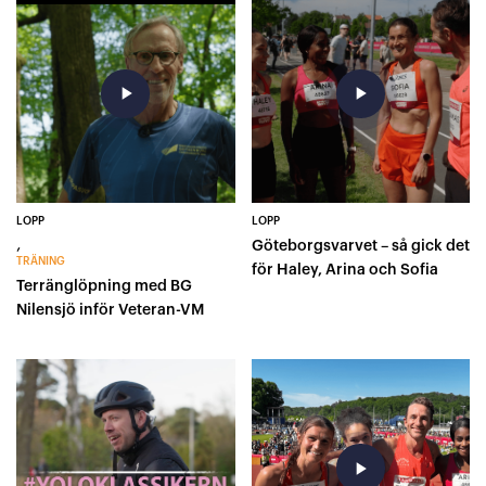
play_arrow
play_arrow
LOPP
LOPP
,
Göteborgsvarvet – så gick det
TRÄNING
för Haley, Arina och Sofia
Terränglöpning med BG
Nilensjö inför Veteran-VM
play_arrow