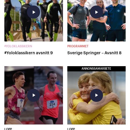
play_arrow
play_arrow
#YOLOKLASSIKERN
PROGRAMMET
#Yoloklassikern avsnitt 9
Sverige Springer – Avsnitt 8
ANNONSSAMARBETE
play_arrow
play_arrow
LOPP
LOPP