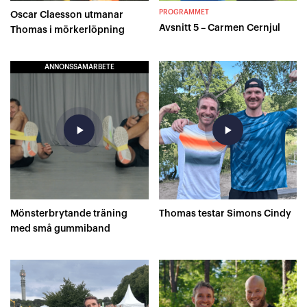
PROGRAMMET
Oscar Claesson utmanar
Avsnitt 5 – Carmen Cernjul
Thomas i mörkerlöpning
ANNONSSAMARBETE
play_arrow
play_arrow
Mönsterbrytande träning
Thomas testar Simons Cindy
med små gummiband