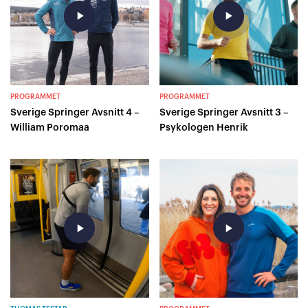
play_arrow
play_arrow
PROGRAMMET
PROGRAMMET
Sverige Springer Avsnitt 4 –
Sverige Springer Avsnitt 3 –
William Poromaa
Psykologen Henrik
play_arrow
play_arrow