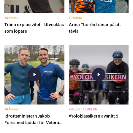
TRÄNING
TRÄNING
Träna explosivitet – Utvecklas
Arina Thorén tränar på att
som löpare
tävla
play_arrow
play_arrow
TRÄNING
#YOLOKLASSIKERN
Idrottsministern Jakob
#Yoloklassikern avsnitt 5
Forssmed laddar för Veteran-
VM