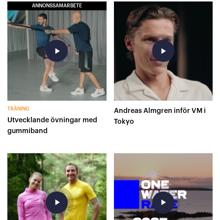
ANNONSSAMARBETE
play_arrow
play_arrow
TRÄNING
Andreas Almgren inför VM i
Utvecklande övningar med
Tokyo
gummiband
play_arrow
play_arrow