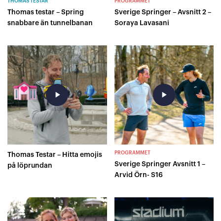
THOMAS TESTAR
PROGRAMMET
Thomas testar – Spring
Sverige Springer – Avsnitt 2 –
snabbare än tunnelbanan
Soraya Lavasani
play_arrow
play_arrow
PROGRAMMET
Thomas Testar – Hitta emojis
Sverige Springer Avsnitt 1 –
på löprundan
Arvid Örn- S16