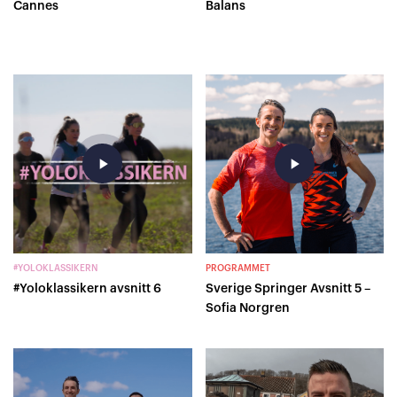
Cannes
Balans
play_arrow
play_arrow
#YOLOKLASSIKERN
PROGRAMMET
#Yoloklassikern avsnitt 6
Sverige Springer Avsnitt 5 –
Sofia Norgren