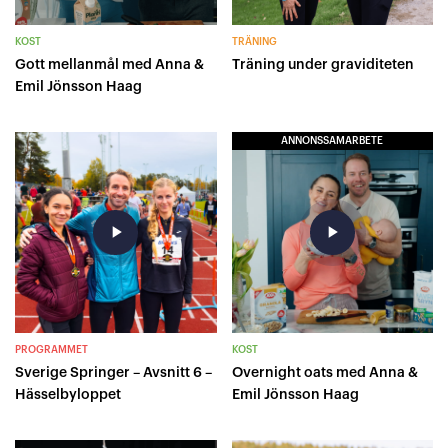
KOST
TRÄNING
Gott mellanmål med Anna &
Träning under graviditeten
Emil Jönsson Haag
ANNONSSAMARBETE
play_arrow
play_arrow
PROGRAMMET
KOST
Sverige Springer – Avsnitt 6 –
Overnight oats med Anna &
Hässelbyloppet
Emil Jönsson Haag