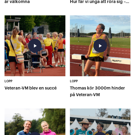
är välkomna
Hur får vi unga att röra sig –
S15
play_arrow
play_arrow
LOPP
LOPP
Veteran-VM blev en succé
Thomas kör 3000m hinder
på Veteran-VM