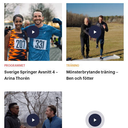
play_arrow
play_arrow
PROGRAMMET
TRÄNING
Sverige Springer Avsnitt 4 –
Mönsterbrytande träning –
Arina Thorén
Ben och fötter
play_arrow
play_arrow