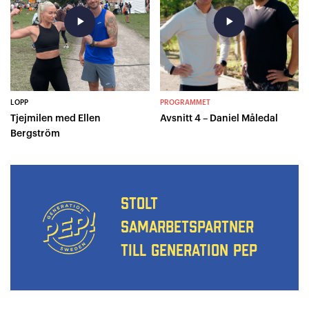
play_arrow
play_arrow
LOPP
PROGRAMMET
Tjejmilen med Ellen
Avsnitt 4 – Daniel Måledal
Bergström
STOLT
SAMARBETSPARTNER
TILL GENERATION PEP