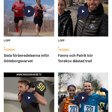
play_arrow
play_arrow
LOPP
LOPP
,
,
TRÄNING
TRÄNING
Sista förberedelserna inför
Fanny och Patrik kör
Göteborgsvarvet
Torekov-Båstad trail
ANNONSSAMARBETE
play_arrow
play_arrow