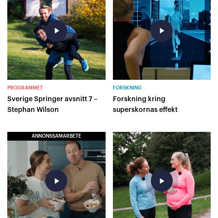
play_arrow
play_arrow
PROGRAMMET
FORSKNING
Sverige Springer avsnitt 7 –
Forskning kring
Stephan Wilson
superskornas effekt
ANNONSSAMARBETE
play_arrow
play_arrow