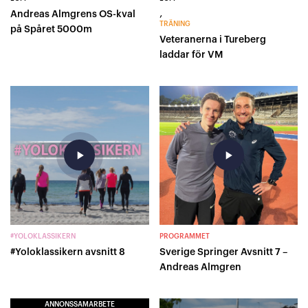
,
Andreas Almgrens OS-kval
TRÄNING
på Spåret 5000m
Veteranerna i Tureberg
laddar för VM
play_arrow
play_arrow
#YOLOKLASSIKERN
PROGRAMMET
#Yoloklassikern avsnitt 8
Sverige Springer Avsnitt 7 –
Andreas Almgren
ANNONSSAMARBETE