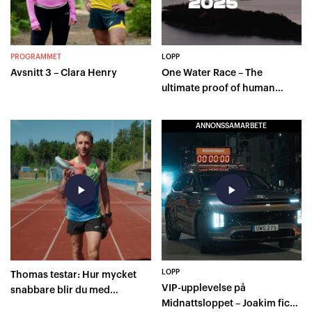
PROGRAMMET
LOPP
Avsnitt 3 – Clara Henry
One Water Race – The
ultimate proof of human
capacity
ANNONSSAMARBETE
play_arrow
play_arrow
LOPP
Thomas testar: Hur mycket
VIP-upplevelse på
snabbare blir du med
Midnattsloppet – Joakim fick
superskor på 400 meter?