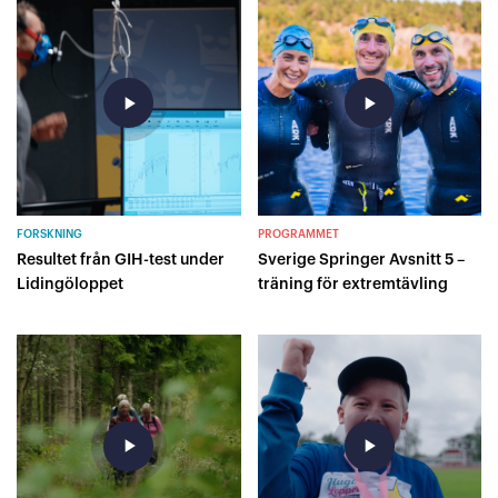
play_arrow
play_arrow
FORSKNING
PROGRAMMET
Resultet från GIH-test under
Sverige Springer Avsnitt 5 –
Lidingöloppet
träning för extremtävling
play_arrow
play_arrow