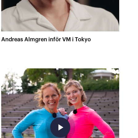
Andreas Almgren inför VM i Tokyo
play_arrow