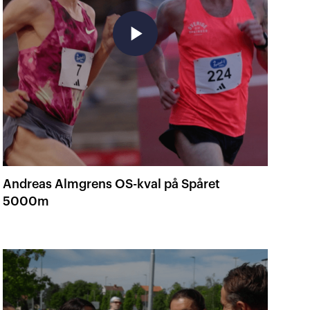
play_arrow
Andreas Almgrens OS-kval på Spåret
5000m