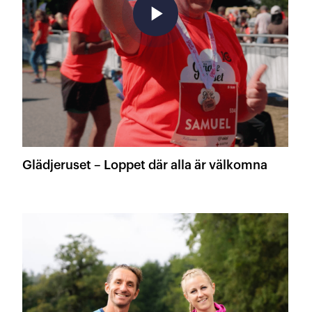
play_arrow
Glädjeruset – Loppet där alla är välkomna