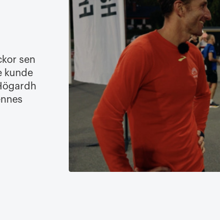
ckor sen
re kunde
 Högardh
hennes