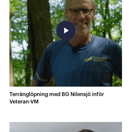
play_arrow
Terränglöpning med BG Nilensjö inför
Veteran-VM