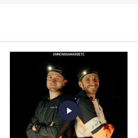
ANNONSSAMARBETE
play_arrow