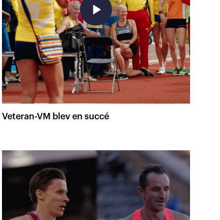
play_arrow
Veteran-VM blev en succé