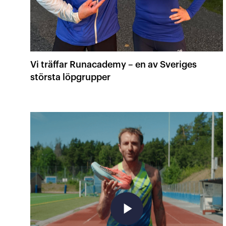
Vi träffar Runacademy – en av Sveriges
största löpgrupper
play_arrow