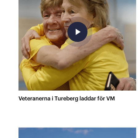
play_arrow
Veteranerna i Tureberg laddar för VM