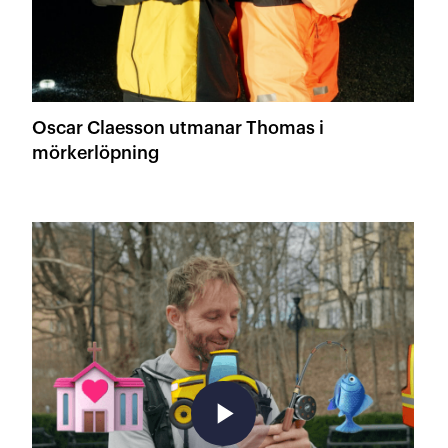
Oscar Claesson utmanar Thomas i
mörkerlöpning
play_arrow