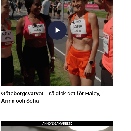
play_arrow
Göteborgsvarvet – så gick det för Haley,
Arina och Sofia
ANNONSSAMARBETE