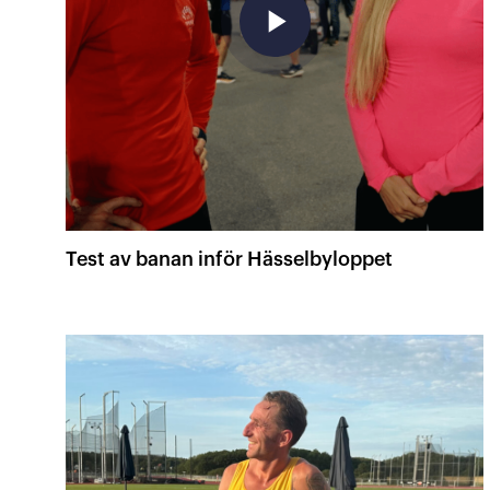
play_arrow
Test av banan inför Hässelbyloppet