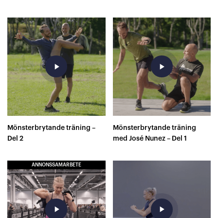
play_arrow
play_arrow
Mönsterbrytande träning –
Mönsterbrytande träning
Del 2
med José Nunez – Del 1
ANNONSSAMARBETE
play_arrow
play_arrow