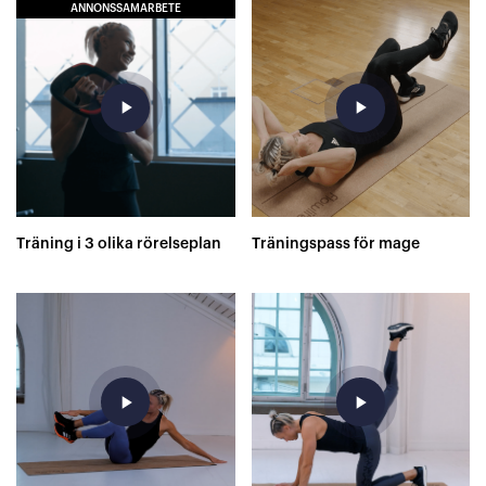
ANNONSSAMARBETE
play_arrow
play_arrow
Träning i 3 olika rörelseplan
Träningspass för mage
play_arrow
play_arrow