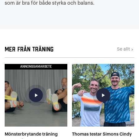
som är bra för både styrka och balans.
Mer från Träning
Se allt
keyboard_arrow_right
ANNONSSAMARBETE
play_arrow
play_arrow
Mönsterbrytande träning
Thomas testar Simons Cindy