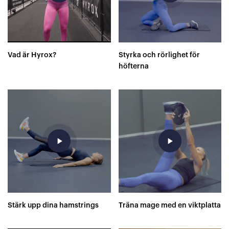
Vad är Hyrox?
Styrka och rörlighet för
höfterna
play_arrow
play_arrow
Stärk upp dina hamstrings
Träna mage med en viktplatta