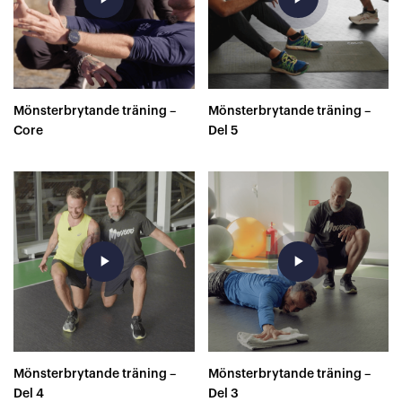
Mönsterbrytande träning –
Mönsterbrytande träning –
Core
Del 5
play_arrow
play_arrow
Mönsterbrytande träning –
Mönsterbrytande träning –
Del 4
Del 3