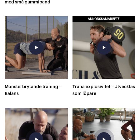
med små gummiband
ANNONSSAMARBETE
play_arrow
play_arrow
Mönsterbrytande träning –
Träna explosivitet – Utvecklas
Balans
som löpare
play_arrow
play_arrow