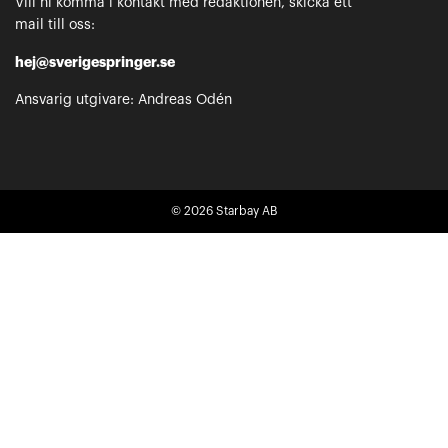
Vill ni komma i kontakt med redaktionen, skicka ett
mail till oss:
hej@sverigespringer.se
Ansvarig utgivare: Andreas Odén
© 2026
Starbay AB