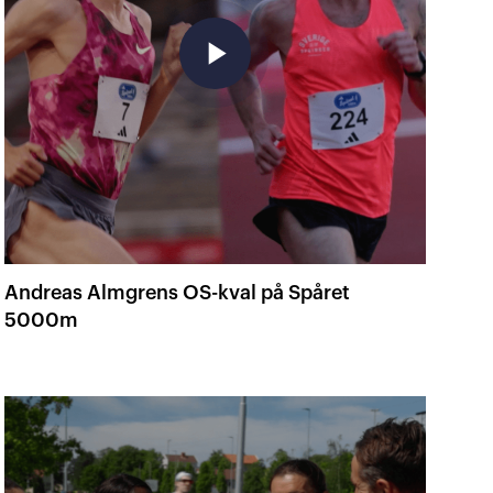
play_arrow
Andreas Almgrens OS-kval på Spåret
5000m