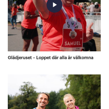
play_arrow
Glädjeruset – Loppet där alla är välkomna