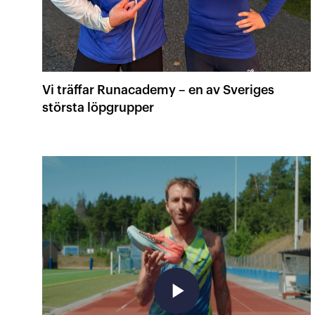
Vi träffar Runacademy – en av Sveriges
största löpgrupper
play_arrow