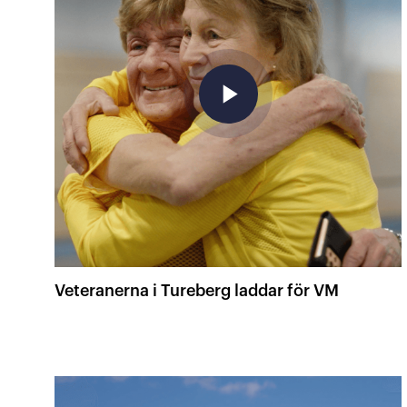
play_arrow
Veteranerna i Tureberg laddar för VM