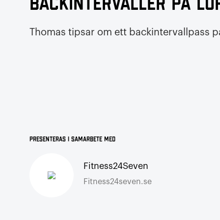
Backintervaller på lö
Thomas tipsar om ett backintervallpass 
Presenteras i samarbete med
Fitness24Seven
Fitness24seven.se