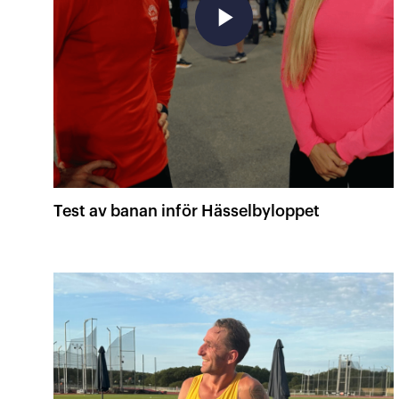
play_arrow
Test av banan inför Hässelbyloppet