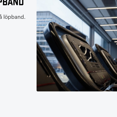
pband
på löpband.