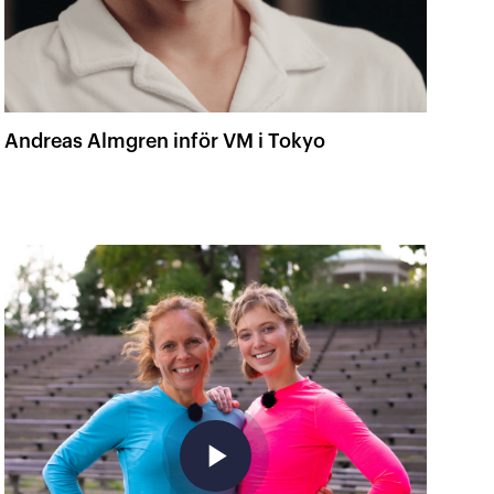
Andreas Almgren inför VM i Tokyo
play_arrow