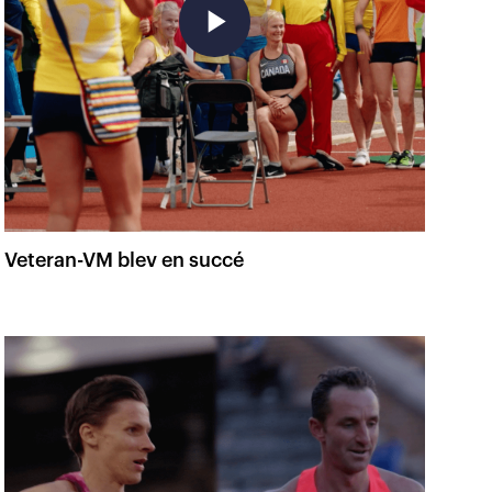
play_arrow
Veteran-VM blev en succé