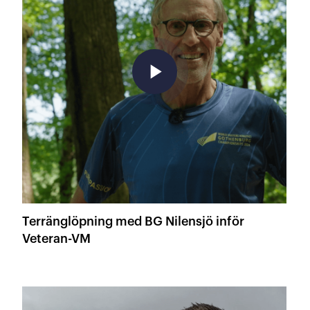
play_arrow
Terränglöpning med BG Nilensjö inför
Veteran-VM