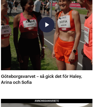
play_arrow
Göteborgsvarvet – så gick det för Haley,
Arina och Sofia
ANNONSSAMARBETE