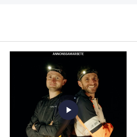
ANNONSSAMARBETE
play_arrow