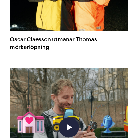
Oscar Claesson utmanar Thomas i
mörkerlöpning
play_arrow