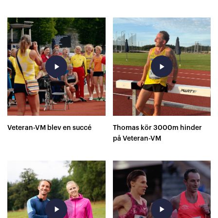
play_arrow
play_arrow
Veteran-VM blev en succé
Thomas kör 3000m hinder
på Veteran-VM
play_arrow
play_arrow