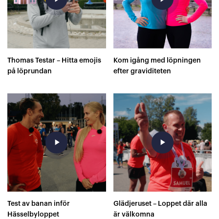
Thomas Testar – Hitta emojis
Kom igång med löpningen
på löprundan
efter graviditeten
play_arrow
play_arrow
Test av banan inför
Glädjeruset – Loppet där alla
Hässelbyloppet
är välkomna