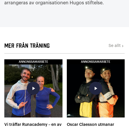
arrangeras av organisationen Hugos stiftelse.
Mer från Träning
Se allt
keyboard_arrow_right
ANNONSSAMARBETE
ANNONSSAMARBETE
play_arrow
play_arrow
Vi träffar Runacademy – en av
Oscar Claesson utmanar