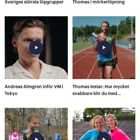
Sveriges största löpgrupper
Thomas i mörkerlöpning
play_arrow
play_arrow
Andreas Almgren inför VM i
Thomas testar: Hur mycket
Tokyo
snabbare blir du med
superskor på 400 meter?
play_arrow
play_arrow