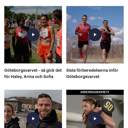
play_arrow
play_arrow
Göteborgsvarvet – så gick det
Sista förberedelserna inför
för Haley, Arina och Sofia
Göteborgsvarvet
ANNONSSAMARBETE
play_arrow
play_arrow