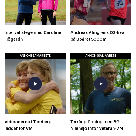
Intervallstege med Caroline
Andreas Almgrens OS-kval
Högardh
på Spåret 5000m
ANNONSSAMARBETE
ANNONSSAMARBETE
play_arrow
play_arrow
Veteranerna i Tureberg
Terränglöpning med BG
laddar för VM
Nilensjö inför Veteran-VM