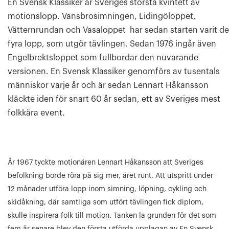
En Svensk Klassiker är Sveriges största kvintett av
motionslopp. Vansbrosimningen, Lidingöloppet,
Vätternrundan och Vasaloppet har sedan starten varit de
fyra lopp, som utgör tävlingen. Sedan 1976 ingår även
Engelbrektsloppet som fullbordar den nuvarande
versionen. En Svensk Klassiker genomförs av tusentals
människor varje år och är sedan Lennart Håkansson
kläckte iden för snart 60 år sedan, ett av Sveriges mest
folkkära event.
År 1967 tyckte motionären Lennart Håkansson att Sveriges
befolkning borde röra på sig mer, året runt. Att utspritt under
12 månader utföra lopp inom simning, löpning, cykling och
skidåkning, där samtliga som utfört tävlingen fick diplom,
skulle inspirera folk till motion. Tanken la grunden för det som
fem år senare blev den första utförda upplagan av En Svensk