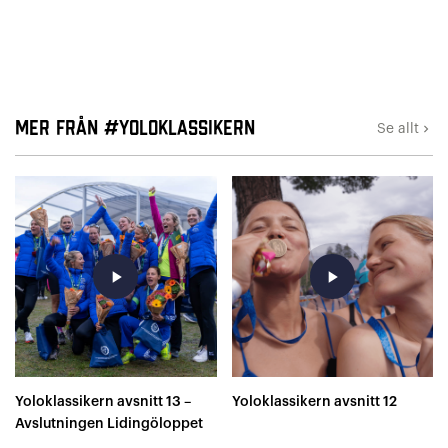
Mer från #YOLOKLASSIKERN
Se allt
keyboard_arrow_right
play_arrow
play_arrow
Yoloklassikern avsnitt 13 –
Yoloklassikern avsnitt 12
Avslutningen Lidingöloppet