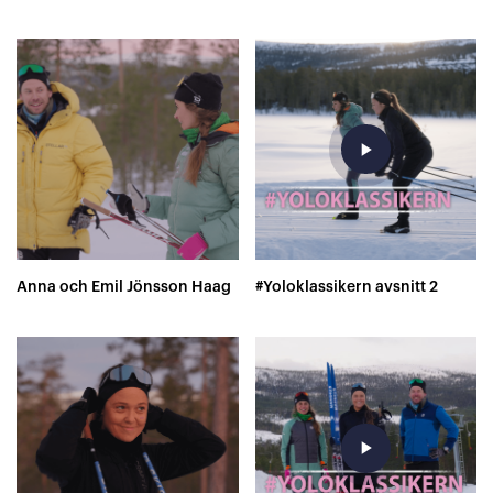
play_arrow
Anna och Emil Jönsson Haag
#Yoloklassikern avsnitt 2
play_arrow