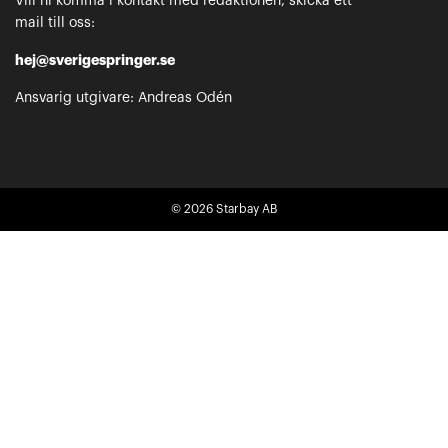
Vill ni komma i kontakt med redaktionen, skicka ett
mail till oss:
hej@sverigespringer.se
Ansvarig utgivare: Andreas Odén
© 2026
Starbay AB