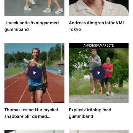
Utvecklande övningar med
Andreas Almgren inför VM i
gummiband
Tokyo
ANNONSSAMARBETE
play_arrow
play_arrow
Thomas testar: Hur mycket
Explosiv träning med
snabbare blir du med
gummiband
superskor på 400 meter?