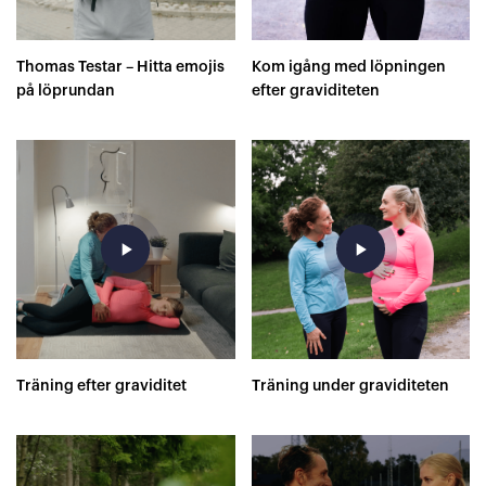
Thomas Testar – Hitta emojis
Kom igång med löpningen
på löprundan
efter graviditeten
play_arrow
play_arrow
Träning efter graviditet
Träning under graviditeten