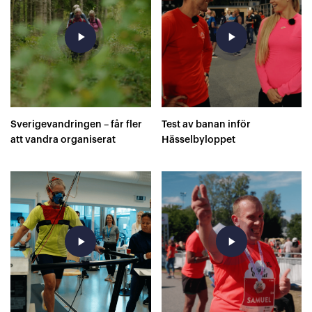
play_arrow
play_arrow
Sverigevandringen – får fler
Test av banan inför
att vandra organiserat
Hässelbyloppet
play_arrow
play_arrow