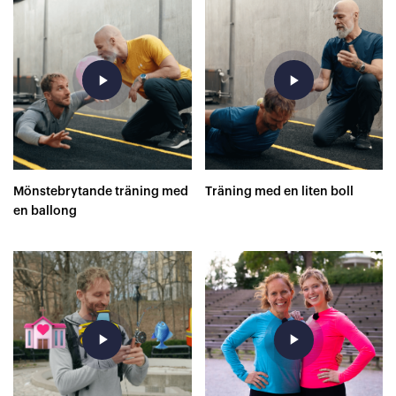
play_arrow
play_arrow
Mönstebrytande träning med
Träning med en liten boll
en ballong
play_arrow
play_arrow