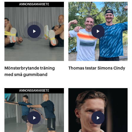
ANNONSSAMARBETE
play_arrow
play_arrow
Mönsterbrytande träning
Thomas testar Simons Cindy
med små gummiband
ANNONSSAMARBETE
play_arrow
play_arrow