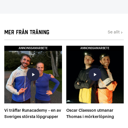
Mer från Träning
Se allt
keyboard_arrow_right
ANNONSSAMARBETE
ANNONSSAMARBETE
play_arrow
play_arrow
Vi träffar Runacademy – en av
Oscar Claesson utmanar
Sveriges största löpgrupper
Thomas i mörkerlöpning