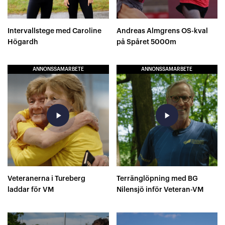
Intervallstege med Caroline
Andreas Almgrens OS-kval
Högardh
på Spåret 5000m
ANNONSSAMARBETE
ANNONSSAMARBETE
play_arrow
play_arrow
Veteranerna i Tureberg
Terränglöpning med BG
laddar för VM
Nilensjö inför Veteran-VM