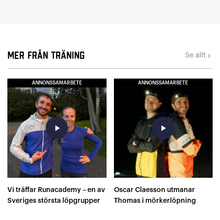
Mer från Träning
Se allt
keyboard_arrow_right
ANNONSSAMARBETE
ANNONSSAMARBETE
play_arrow
play_arrow
Vi träffar Runacademy – en av
Oscar Claesson utmanar
Sveriges största löpgrupper
Thomas i mörkerlöpning