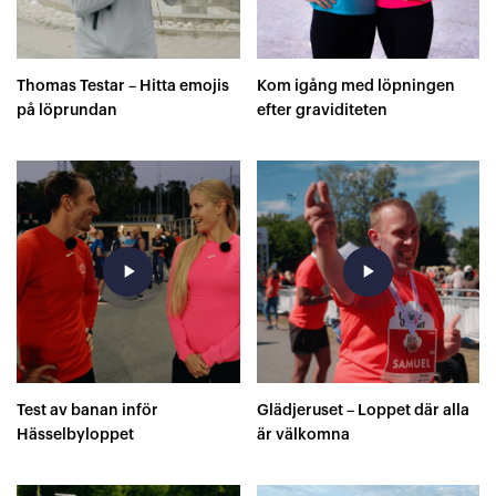
Thomas Testar – Hitta emojis
Kom igång med löpningen
på löprundan
efter graviditeten
play_arrow
play_arrow
Test av banan inför
Glädjeruset – Loppet där alla
Hässelbyloppet
är välkomna