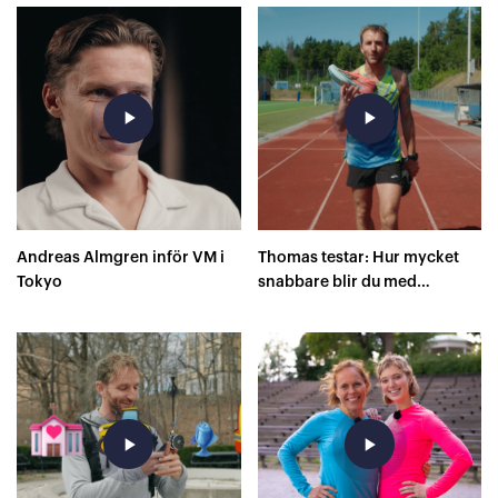
play_arrow
play_arrow
Andreas Almgren inför VM i
Thomas testar: Hur mycket
Tokyo
snabbare blir du med
superskor på 400 meter?
play_arrow
play_arrow