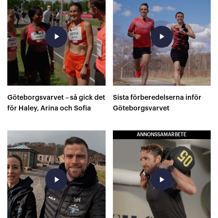
play_arrow
play_arrow
Göteborgsvarvet – så gick det
Sista förberedelserna inför
för Haley, Arina och Sofia
Göteborgsvarvet
ANNONSSAMARBETE
play_arrow
play_arrow