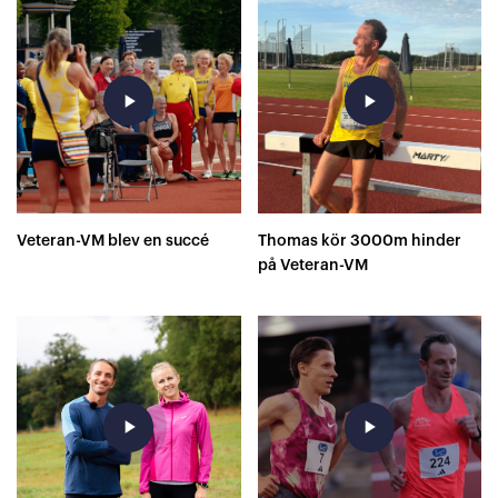
play_arrow
play_arrow
Veteran-VM blev en succé
Thomas kör 3000m hinder
på Veteran-VM
play_arrow
play_arrow