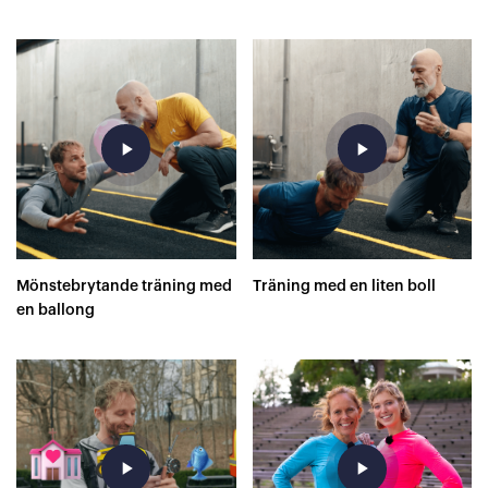
superskor på 400 meter?
play_arrow
play_arrow
Mönstebrytande träning med
Träning med en liten boll
en ballong
play_arrow
play_arrow