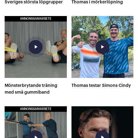
Sveriges största löpgrupper
Thomas i mörkerlöpning
ANNONSSAMARBETE
play_arrow
play_arrow
Mönsterbrytande träning
Thomas testar Simons Cindy
med små gummiband
ANNONSSAMARBETE
play_arrow
play_arrow