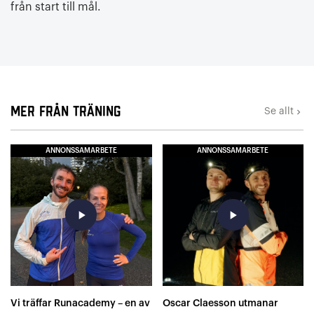
från start till mål.
Mer från Träning
Se allt
keyboard_arrow_right
ANNONSSAMARBETE
ANNONSSAMARBETE
play_arrow
play_arrow
Vi träffar Runacademy – en av
Oscar Claesson utmanar