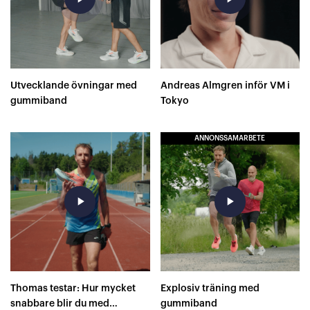
Utvecklande övningar med
Andreas Almgren inför VM i
gummiband
Tokyo
ANNONSSAMARBETE
play_arrow
play_arrow
Thomas testar: Hur mycket
Explosiv träning med
snabbare blir du med
gummiband