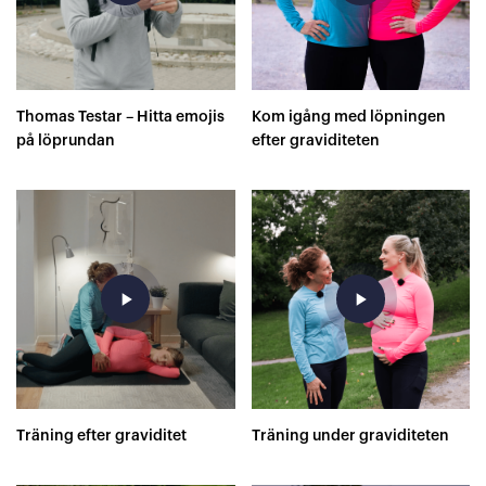
Thomas Testar – Hitta emojis
Kom igång med löpningen
på löprundan
efter graviditeten
play_arrow
play_arrow
Träning efter graviditet
Träning under graviditeten