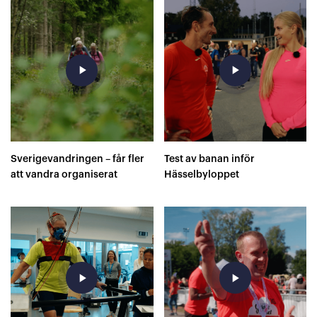
play_arrow
play_arrow
Sverigevandringen – får fler
Test av banan inför
att vandra organiserat
Hässelbyloppet
play_arrow
play_arrow