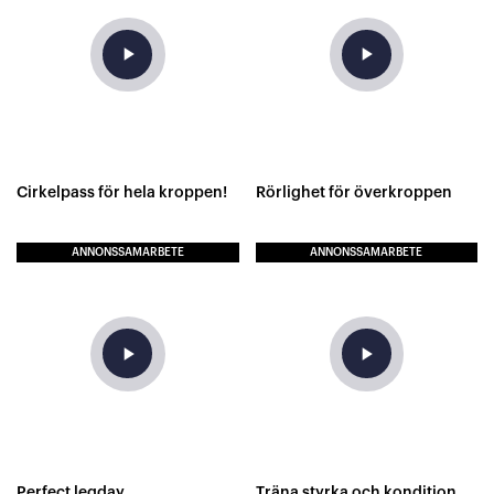
play_arrow
play_arrow
Cirkelpass för hela kroppen!
Rörlighet för överkroppen
ANNONSSAMARBETE
ANNONSSAMARBETE
play_arrow
play_arrow
Perfect legday
Träna styrka och kondition