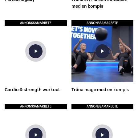
med en kompis
ANNONSSAMARBETE
ANNONSSAMARBETE
play_arrow
play_arrow
Cardio & strength workout
Träna mage med en kompis
ANNONSSAMARBETE
ANNONSSAMARBETE
play_arrow
play_arrow