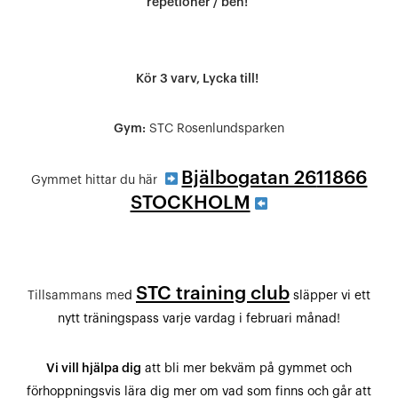
repetioner / ben!
Kör 3 varv, Lycka till!
Gym:
STC Rosenlundsparken
Bjälbogatan 26
11866
Gymmet hittar du här
STOCKHOLM
STC training club
Tillsammans me
d
släpper vi ett
nytt träningspass varje vardag i februari månad!
Vi vill hjälpa dig
att bli mer bekväm på gymmet och
förhoppningsvis lära dig mer om vad som finns och går att