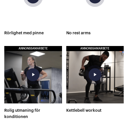
Rörlighet med pinne
No rest arms
ANNONSSAMARBETE
ANNONSSAMARBETE
play_arrow
play_arrow
Rolig utmaning för
Kettlebell workout
konditionen