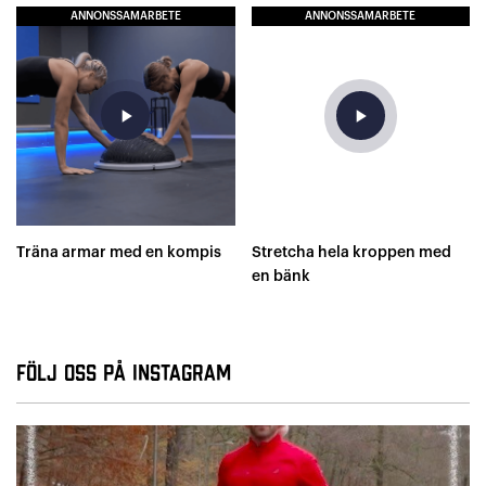
ANNONSSAMARBETE
ANNONSSAMARBETE
play_arrow
play_arrow
Träna armar med en kompis
Stretcha hela kroppen med
en bänk
Följ oss på Instagram