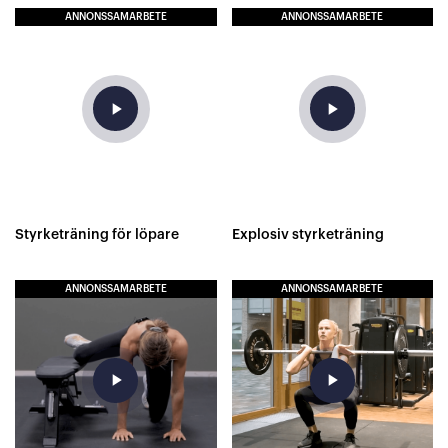
ANNONSSAMARBETE
ANNONSSAMARBETE
play_arrow
play_arrow
Styrketräning för löpare
Explosiv styrketräning
ANNONSSAMARBETE
ANNONSSAMARBETE
play_arrow
play_arrow