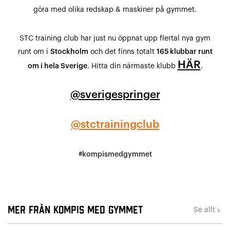
göra med olika redskap & maskiner på gymmet.
STC training club har just nu öppnat upp flertal nya gym
runt om i
Stockholm
och det finns totalt
165 klubbar runt
HÄR
om i hela Sverige
. Hitta din närmaste klubb
.
@sverigespringer
@stctrainingclub
#kompismedgymmet
Mer från Kompis med gymmet
Se allt
keyboard_arrow_right