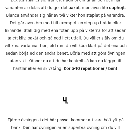
Det som skiljer sig från ett traditionellt utfall och den här
varianten är delas att du gör det
bakåt
, men även lite
upphöjt.
Bianca använder sig här av två vikter hon staplat på varandra.
Det går även bra med till exempel en step up bräda eller
liknande. Ställ dig med ena foten upp på vikterna för att sedan
ta ett kliv. bakåt och gå ned i ett utfall. Du väljer själv om du
vill köra vartannat ben, eld rom du vill köra klart på det ena och
sedan börja ed den andra benet. Börja med att göra övningen
utan vikt. Känner du att du har kontroll så kan du lägga till
hantlar eller en skivstång.
Kör 5-10 repetitioner / ben!
4.
Fjärde övningen i det här passet kommer att vara höftlyft på
bänk. Den här övningen är en superbra övning om du vill