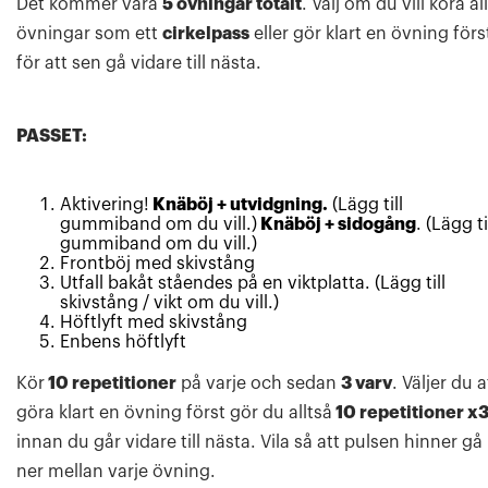
Det kommer vara
5 övningar totalt
. Välj om du vill köra al
övningar som ett
cirkelpass
eller gör klart en övning förs
för att sen gå vidare till nästa.
PASSET:
Aktivering!
Knäböj + utvidgning.
(Lägg till
gummiband om du vill.)
Knäböj + sidogång
. (Lägg ti
gummiband om du vill.)
Frontböj med skivstång
Utfall bakåt ståendes på en viktplatta. (Lägg till
skivstång / vikt om du vill.)
Höftlyft med skivstång
Enbens höftlyft
Kör
10 repetitioner
på varje och sedan
3 varv
. Väljer du a
göra klart en övning först gör du alltså
10 repetitioner x
innan du går vidare till nästa. Vila så att pulsen hinner gå
ner mellan varje övning.