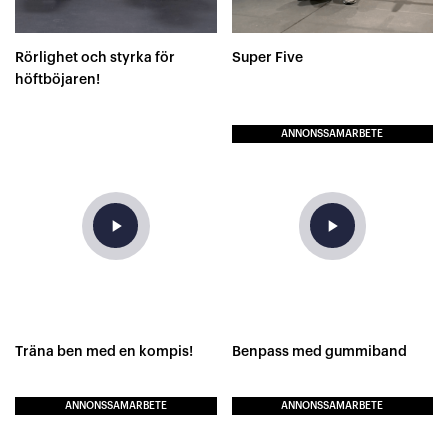
Rörlighet och styrka för
Super Five
höftböjaren!
ANNONSSAMARBETE
play_arrow
play_arrow
Träna ben med en kompis!
Benpass med gummiband
ANNONSSAMARBETE
ANNONSSAMARBETE