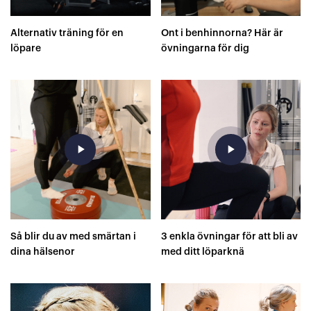
Alternativ träning för en
Ont i benhinnorna? Här är
löpare
övningarna för dig
play_arrow
play_arrow
Så blir du av med smärtan i
3 enkla övningar för att bli av
dina hälsenor
med ditt löparknä