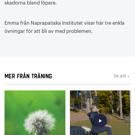
skadorna bland löpare.
Emma från Naprapatiska Institutet visar här tre enkla
övningar för att bli av med problemen.
Mer från Träning
Se allt
keyboard_arrow_right
play_arrow