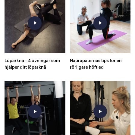
play_arrow
play_arrow
Löparknä – 4 övningar som
Naprapaternas tips för en
hjälper ditt löparknä
rörligare höftled
play_arrow
play_arrow