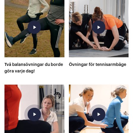
play_arrow
play_arrow
Två balansövningar du borde
Övningar för tennisarmbåge
göra varje dag!
play_arrow
play_arrow