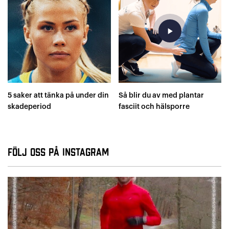
play_arrow
5 saker att tänka på under din
Så blir du av med plantar
skadeperiod
fasciit och hälsporre
Följ oss på Instagram