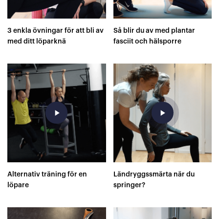
3 enkla övningar för att bli av
Så blir du av med plantar
med ditt löparknä
fasciit och hälsporre
play_arrow
play_arrow
Alternativ träning för en
Ländryggssmärta när du
löpare
springer?