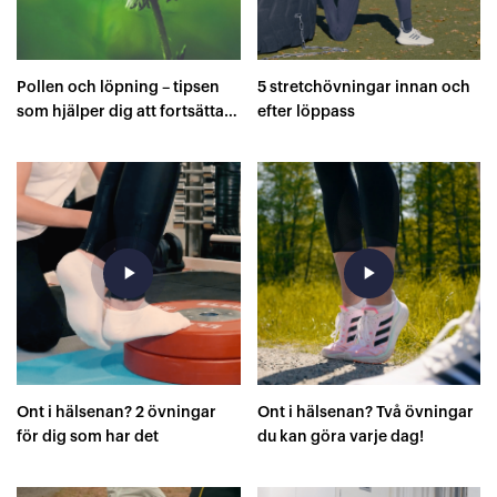
Pollen och löpning – tipsen
5 stretchövningar innan och
som hjälper dig att fortsätta
efter löppass
springa
play_arrow
play_arrow
Ont i hälsenan? 2 övningar
Ont i hälsenan? Två övningar
för dig som har det
du kan göra varje dag!