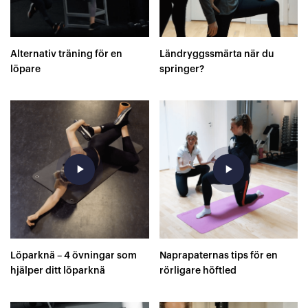
Alternativ träning för en
Ländryggssmärta när du
löpare
springer?
play_arrow
play_arrow
Löparknä – 4 övningar som
Naprapaternas tips för en
hjälper ditt löparknä
rörligare höftled