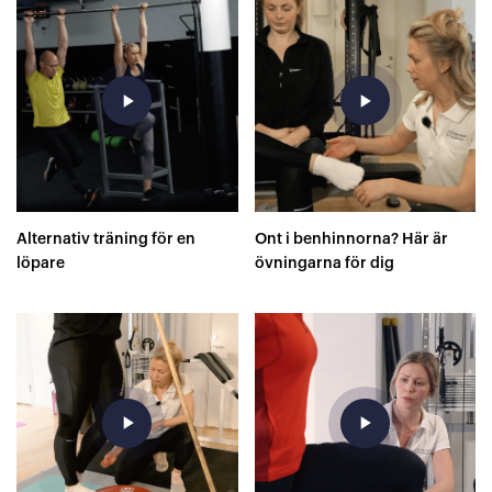
play_arrow
play_arrow
Alternativ träning för en
Ont i benhinnorna? Här är
löpare
övningarna för dig
play_arrow
play_arrow