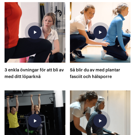
play_arrow
play_arrow
3 enkla övningar för att bli av
Så blir du av med plantar
med ditt löparknä
fasciit och hälsporre
play_arrow
play_arrow