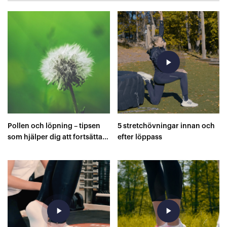
play_arrow
Pollen och löpning – tipsen
5 stretchövningar innan och
som hjälper dig att fortsätta
efter löppass
springa
play_arrow
play_arrow