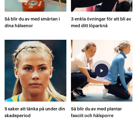
Så blir du av med smärtan i
3 enkla övningar för att bli av
dina hälsenor
med ditt löparknä
play_arrow
5 saker att tänka på under din
Så blir du av med plantar
skadeperiod
fasciit och hälsporre