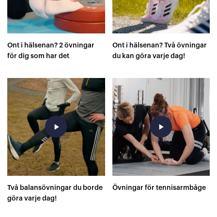
Ont i hälsenan? 2 övningar
Ont i hälsenan? Två övningar
för dig som har det
du kan göra varje dag!
play_arrow
play_arrow
Två balansövningar du borde
Övningar för tennisarmbåge
göra varje dag!