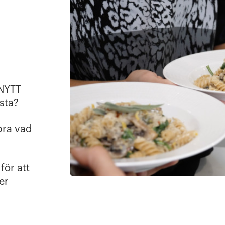
 NYTT
sta?
bra vad
för att
er