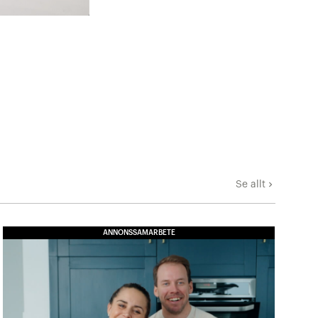
Se allt
keyboard_arrow_right
ANNONSSAMARBETE