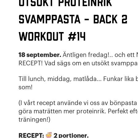
Utsökt proteinrik
svamppasta – Back 2
workout #14
18 september.
Äntligen fredag!.. och ett
RECEPT! Vad sägs om en utsökt svamppa
Till lunch, middag, matlåda… Funkar lika 
som!
(I vårt recept använde vi oss av bönpasta 
göra maträtten mer proteinrik. Perfekt eft
träningen!)
RECEPT:
2 portioner.