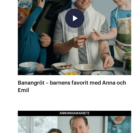
play_arrow
Banangröt – barnens favorit med Anna och
Emil
ANNONSSAMARBETE