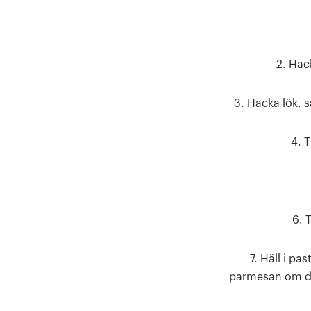
2. Hac
3. Hacka lök, s
4. 
6. 
7. Häll i p
parmesan om de