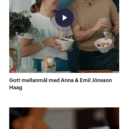
play_arrow
Gott mellanmål med Anna & Emil Jönsson
Haag