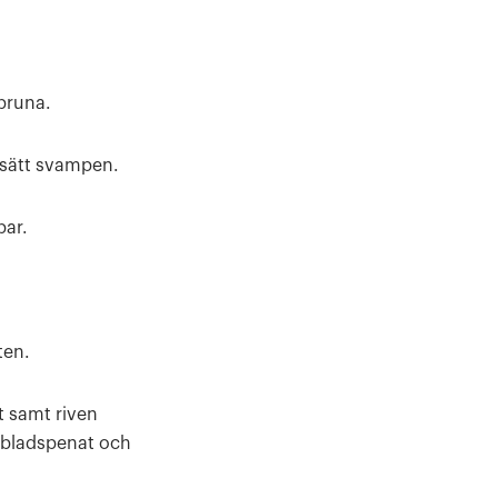
nbruna.
llsätt svampen.
par.
ten.
t samt riven
 bladspenat och