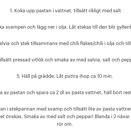
1. Koka upp pastan i vattnet, tillsätt rikligt med salt
ka svampen och lägg ner i olja. Låt stekas till den blir gylle
alvia och stek tillsammans med chili flakes/chili i olja och ti
Tillsätt pressad vitlök och smaka av med salvia, salt och pep
5. Häll på grädde. Låt puttra ihop ca 10 min.
Ta av pastan och spara ca 2 dl av pasta vattnet, häll bort res
astan i stekpannan med svamp och tillsätt lite av pasta vattne
t önskas. Smaka av med salt och peppar! Blanda i 2 nävar
rör om.