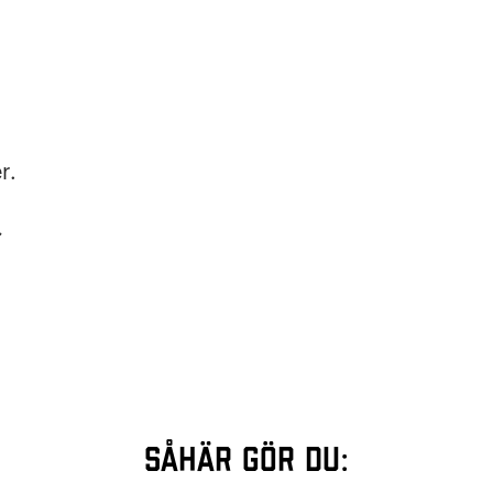
r.
.
SÅHÄR GÖR DU: