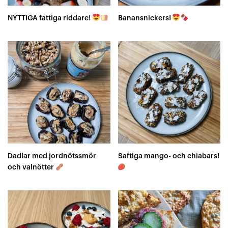
NYTTIGA fattiga riddare!
Banansnickers!
Dadlar med jordnötssmör
Saftiga mango- och chiabars!
och valnötter