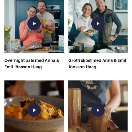
play_arrow
play_arrow
Overnight oats med Anna &
Grötfrukost med Anna & Emil
Emil Jönsson Haag
Jönsson Haag
play_arrow
play_arrow