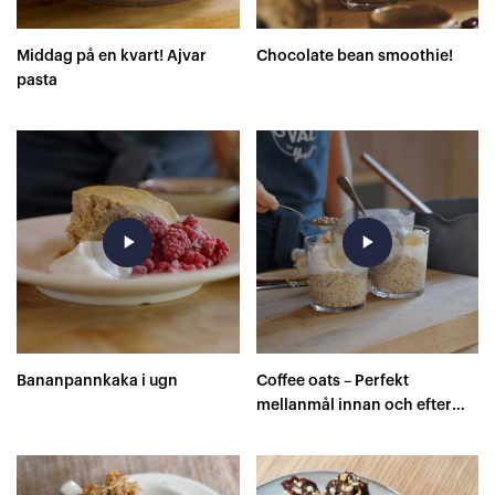
Middag på en kvart! Ajvar
Chocolate bean smoothie!
pasta
play_arrow
play_arrow
Bananpannkaka i ugn
Coffee oats – Perfekt
mellanmål innan och efter
träning