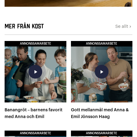
Mer från Kost
Se allt
keyboard_arrow_right
ANNONSSAMARBETE
ANNONSSAMARBETE
play_arrow
play_arrow
Banangröt – barnens favorit
Gott mellanmål med Anna &
med Anna och Emil
Emil Jönsson Haag
ANNONSSAMARBETE
ANNONSSAMARBETE