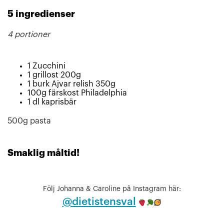
5 ingredienser
4 portioner
1 Zucchini
1 grillost 200g
1 burk Ajvar relish 350g
100g färskost Philadelphia
1 dl kaprisbär
500g pasta
Smaklig måltid!
Följ Johanna & Caroline på Instagram här:
@dietistensval