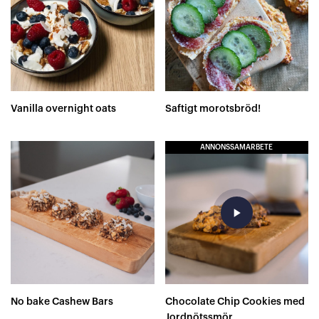
Vanilla overnight oats
Saftigt morotsbröd!
ANNONSSAMARBETE
play_arrow
No bake Cashew Bars
Chocolate Chip Cookies med
Jordnötssmör