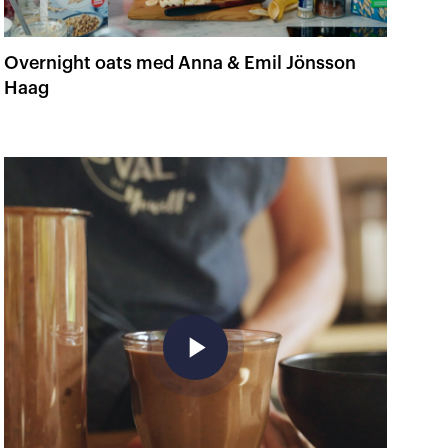
Overnight oats med Anna & Emil Jönsson
Haag
play_arrow