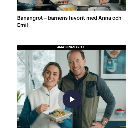
Banangröt – barnens favorit med Anna och
Emil
ANNONSSAMARBETE
play_arrow