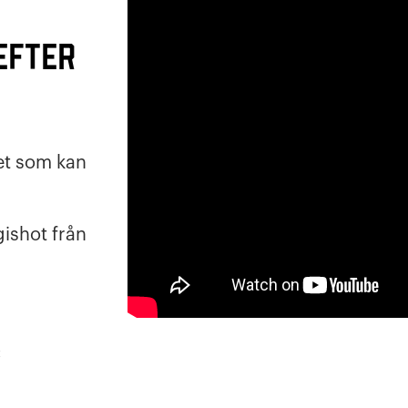
efter
set som kan
gishot från
: