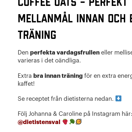
Coffee oats – Perfekt
mellanmål innan och 
träning
perfekta vardagsfrullen
Den
eller melli
varieras i det oändliga.
bra innan träning
Extra
för en extra ener
kaffet!
Se receptet från dietisterna nedan.
Följ Johanna & Caroline på Instagram här
@dietistensval