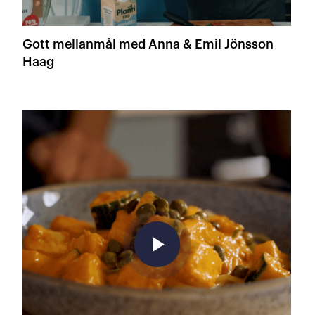
Gott mellanmål med Anna & Emil Jönsson
Haag
play_arrow