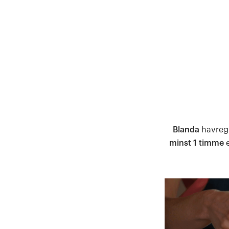
Blanda
havregr
minst 1 timme
e