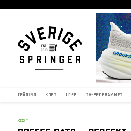
Träning
Kost
Lopp
TV-programmet
KOST