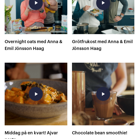
play_arrow
play_arrow
Overnight oats med Anna &
Grötfrukost med Anna & Emil
Emil Jönsson Haag
Jönsson Haag
play_arrow
play_arrow
Middag på en kvart! Ajvar
Chocolate bean smoothie!