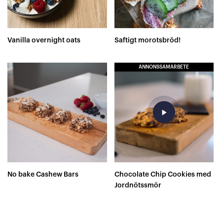
Vanilla overnight oats
Saftigt morotsbröd!
ANNONSSAMARBETE
play_arrow
No bake Cashew Bars
Chocolate Chip Cookies med
Jordnötssmör