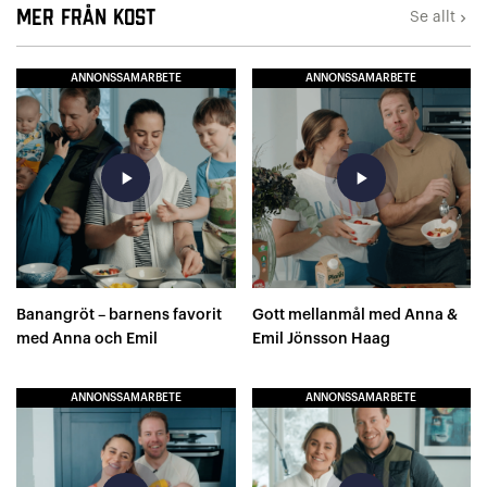
Mer från Kost
Se allt
keyboard_arrow_right
ANNONSSAMARBETE
ANNONSSAMARBETE
play_arrow
play_arrow
Banangröt – barnens favorit
Gott mellanmål med Anna &
med Anna och Emil
Emil Jönsson Haag
ANNONSSAMARBETE
ANNONSSAMARBETE