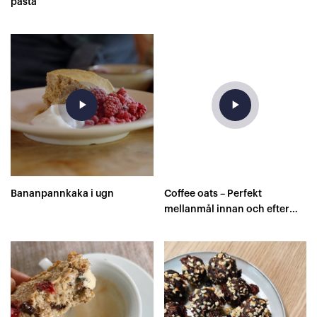
pasta
play_arrow
play_arrow
Bananpannkaka i ugn
Coffee oats – Perfekt
mellanmål innan och efter
träning