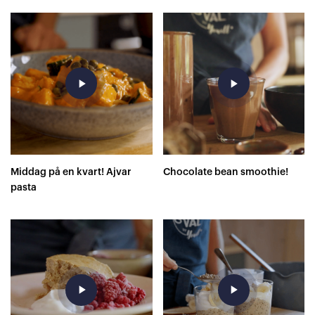
play_arrow
play_arrow
Middag på en kvart! Ajvar
Chocolate bean smoothie!
pasta
play_arrow
play_arrow