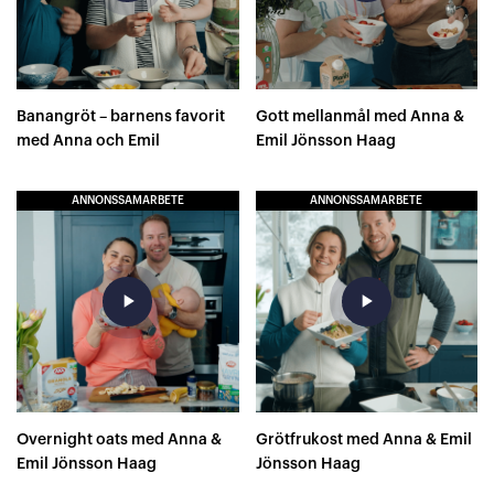
Banangröt – barnens favorit
Gott mellanmål med Anna &
med Anna och Emil
Emil Jönsson Haag
ANNONSSAMARBETE
ANNONSSAMARBETE
play_arrow
play_arrow
Overnight oats med Anna &
Grötfrukost med Anna & Emil
Emil Jönsson Haag
Jönsson Haag