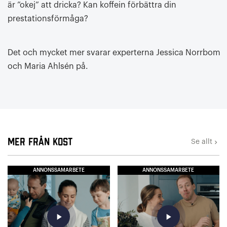
är ”okej” att dricka? Kan koffein förbättra din
prestationsförmåga?
Det och mycket mer svarar experterna Jessica Norrbom
och Maria Ahlsén på.
Mer från Kost
Se allt
keyboard_arrow_right
ANNONSSAMARBETE
ANNONSSAMARBETE
play_arrow
play_arrow