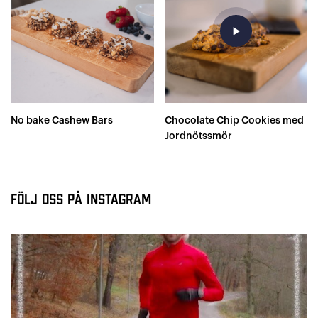
play_arrow
No bake Cashew Bars
Chocolate Chip Cookies med
Jordnötssmör
Följ oss på Instagram