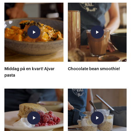
play_arrow
play_arrow
Middag på en kvart! Ajvar
Chocolate bean smoothie!
pasta
play_arrow
play_arrow