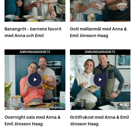
Banangröt – barnens favorit
Gott mellanmål med Anna &
med Anna och Emil
Emil Jönsson Haag
ANNONSSAMARBETE
ANNONSSAMARBETE
play_arrow
play_arrow
Overnight oats med Anna &
Grötfrukost med Anna & Emil
Emil Jönsson Haag
Jönsson Haag