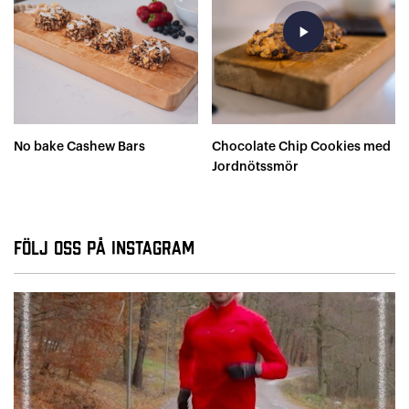
play_arrow
No bake Cashew Bars
Chocolate Chip Cookies med
Jordnötssmör
Följ oss på Instagram