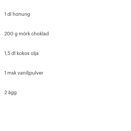
1 dl honung
200 g mörk choklad
1,5 dl kokos olja
1 msk vaniljpulver
2 ägg