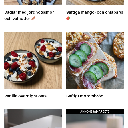
Dadlar med jordnötssmör
Saftiga mango- och chiabars!
och valnötter
Vanilla overnight oats
Saftigt morotsbröd!
ANNONSSAMARBETE