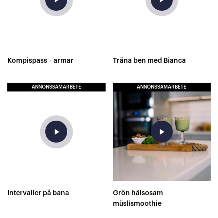
Kompispass – armar
Träna ben med Bianca
ANNONSSAMARBETE
ANNONSSAMARBETE
play_arrow
play_arrow
Intervaller på bana
Grön hälsosam
müslismoothie