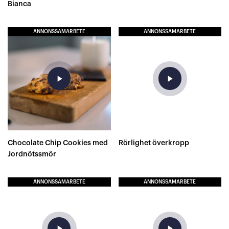
Bianca
ANNONSSAMARBETE
ANNONSSAMARBETE
play_arrow
play_arrow
Chocolate Chip Cookies med
Rörlighet överkropp
Jordnötssmör
ANNONSSAMARBETE
ANNONSSAMARBETE
play_arrow
play_arrow