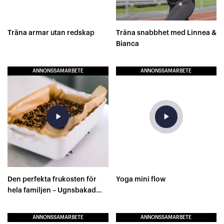
Träna armar utan redskap
Träna snabbhet med Linnea &
Bianca
ANNONSSAMARBETE
ANNONSSAMARBETE
play_arrow
play_arrow
Den perfekta frukosten för
Yoga mini flow
hela familjen – Ugnsbakad
mandelgröt!
ANNONSSAMARBETE
ANNONSSAMARBETE