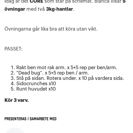
Idag är det
CORE
som står på schemat. Bianca visar
5
övningar
med två
3kg-hantlar
.
Övningarna går lika bra att köra utan vikt.
PASSET:
Rakt ben mot rak arm. x 5+5 rep per ben/arm.
”Dead bug”. x 5+5 rep ben / arm.
Stå på sidan. Rotera under. x 10 på vardera sida.
Sidocrunches x10
Runt huvudet x10
Kör 3 varv.
Presenteras i samarbete med