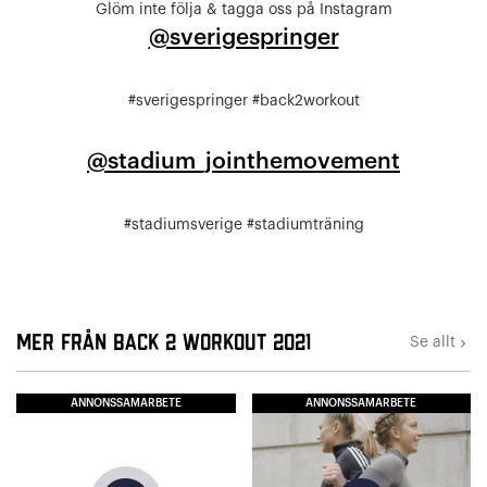
Glöm inte följa & tagga oss på Instagram
@sverigespringer
#sverigespringer #back2workout
@stadium_jointhemovement
#stadiumsverige #stadiumträning
Mer från Back 2 Workout 2021
Se allt
keyboard_arrow_right
ANNONSSAMARBETE
ANNONSSAMARBETE