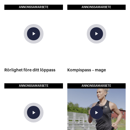
ANNONSSAMARBETE
ANNONSSAMARBETE
play_arrow
play_arrow
Rörlighet före ditt löppass
Kompispass – mage
ANNONSSAMARBETE
ANNONSSAMARBETE
play_arrow
play_arrow