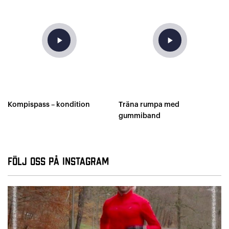
play_arrow
play_arrow
Kompispass – kondition
Träna rumpa med
gummiband
Följ oss på Instagram