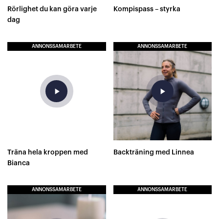
Rörlighet du kan göra varje
Kompispass – styrka
dag
ANNONSSAMARBETE
ANNONSSAMARBETE
play_arrow
play_arrow
Träna hela kroppen med
Backträning med Linnea
Bianca
ANNONSSAMARBETE
ANNONSSAMARBETE