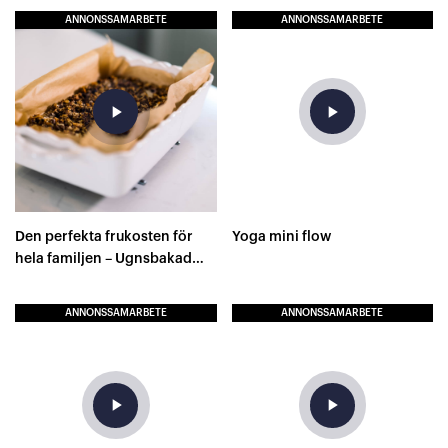
ANNONSSAMARBETE
ANNONSSAMARBETE
play_arrow
play_arrow
Den perfekta frukosten för
Yoga mini flow
hela familjen – Ugnsbakad
mandelgröt!
ANNONSSAMARBETE
ANNONSSAMARBETE
play_arrow
play_arrow