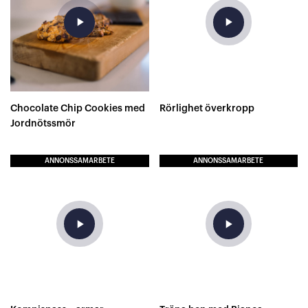
play_arrow
play_arrow
Chocolate Chip Cookies med
Rörlighet överkropp
Jordnötssmör
ANNONSSAMARBETE
ANNONSSAMARBETE
play_arrow
play_arrow