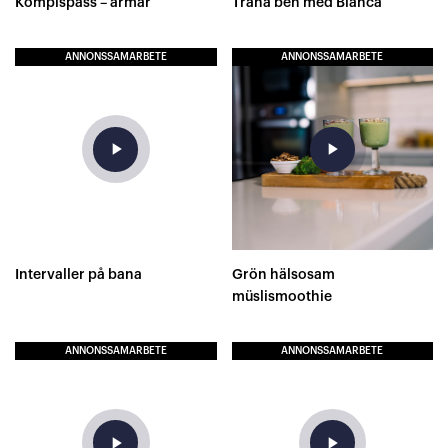
Kompispass – armar
Träna ben med Bianca
ANNONSSAMARBETE
ANNONSSAMARBETE
play_arrow
play_arrow
Intervaller på bana
Grön hälsosam
müslismoothie
ANNONSSAMARBETE
ANNONSSAMARBETE
play_arrow
play_arrow