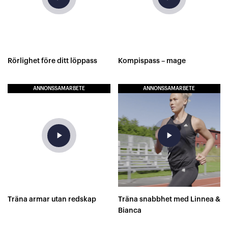
Rörlighet före ditt löppass
Kompispass – mage
ANNONSSAMARBETE
ANNONSSAMARBETE
play_arrow
play_arrow
Träna armar utan redskap
Träna snabbhet med Linnea &
Bianca