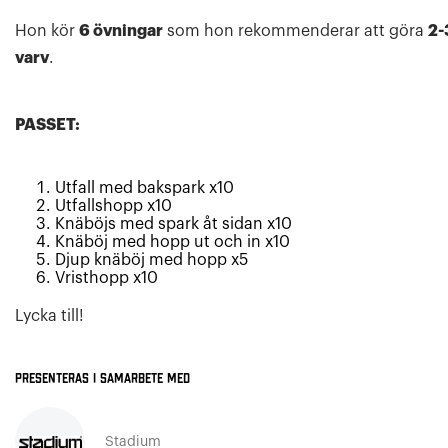
Hon kör
6 övningar
som hon rekommenderar att göra
2-
varv
.
PASSET:
Utfall med bakspark x10
Utfallshopp x10
Knäböjs med spark åt sidan x10
Knäböj med hopp ut och in x10
Djup knäböj med hopp x5
Vristhopp x10
Lycka till!
Presenteras i samarbete med
Stadium