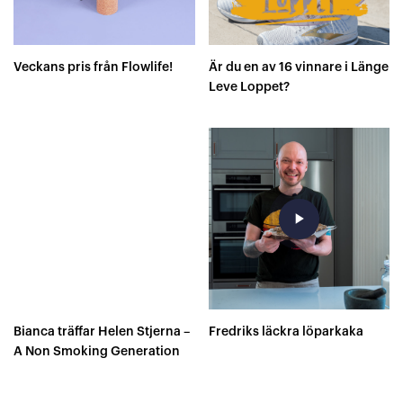
Veckans pris från Flowlife!
Är du en av 16 vinnare i Länge
Leve Loppet?
play_arrow
Bianca träffar Helen Stjerna –
Fredriks läckra löparkaka
A Non Smoking Generation