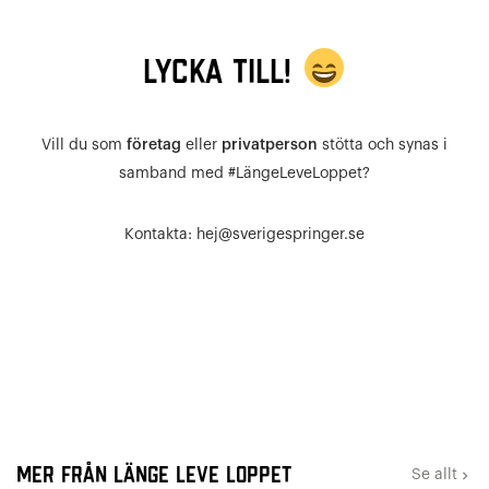
LYCKA TILL!
Vill du som
företag
eller
privatperson
stötta och synas i
samband med #LängeLeveLoppet?
Kontakta: hej@sverigespringer.se
Mer från Länge Leve Loppet
Se allt
keyboard_arrow_right