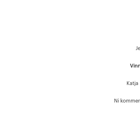
J
Vinn
Katja
Ni kommer a