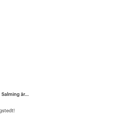
a Salming är…
gstedt!