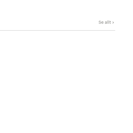
Se allt
keyboard_arrow_right