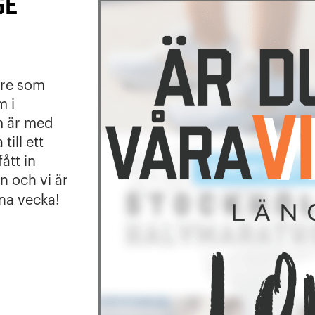
ge
are som
m i
om är med
till ett
ått in
n och vi är
na vecka!