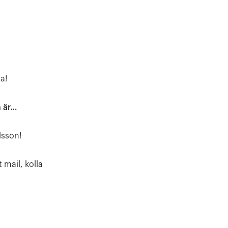
a!
n är…
lsson!
 mail, kolla