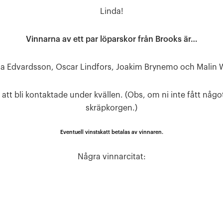
Linda!
Vinnarna av ett par löparskor från Brooks är…
a Edvardsson, Oscar Lindfors, Joakim Brynemo och Malin W
tt bli kontaktade under kvällen. (Obs, om ni inte fått något
skräpkorgen.)
Eventuell vinstskatt betalas av vinnaren.
Några vinnarcitat: