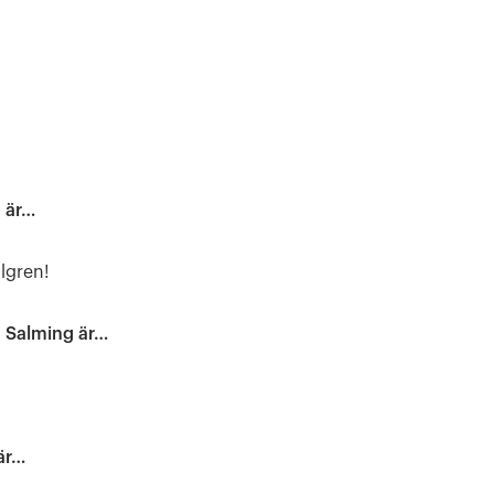
 är…
lgren!
a Salming är…
är…