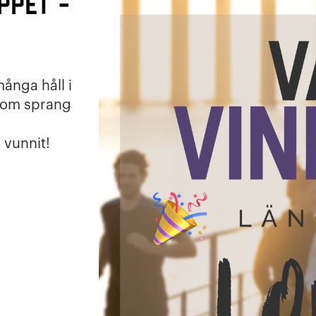
ppet -
många håll i
 som sprang
 vunnit!