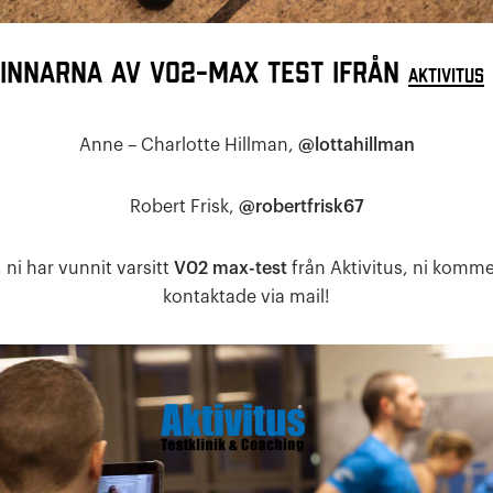
innarna av VO2-MAX test ifrån
Aktivitus
Anne – Charlotte Hillman,
@lottahillman
Robert Frisk,
@robertfrisk67
, ni har vunnit varsitt
V02 max-test
från Aktivitus, ni kommer
kontaktade via mail!