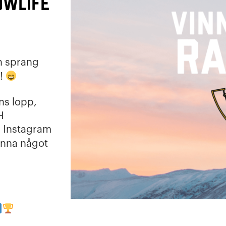
owlife
h sprang
!
ns lopp,
H
r Instagram
inna något