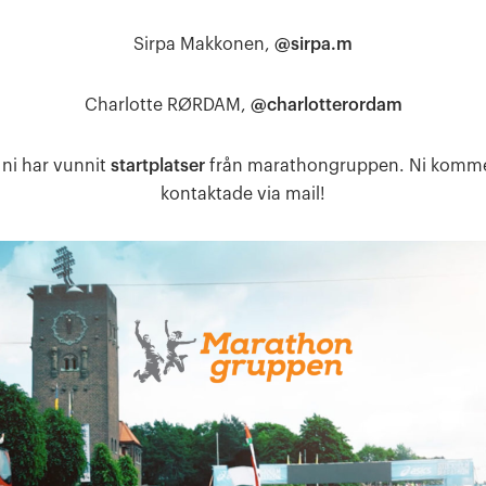
Sirpa Makkonen,
@sirpa.m
Charlotte RØRDAM,
@charlotterordam
 ni har vunnit
startplatser
från marathongruppen. Ni kommer
kontaktade via mail!