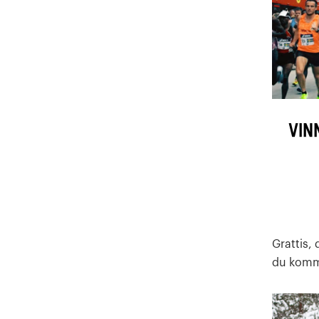
Vin
Grattis,
du komme