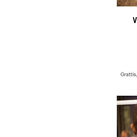
V
Grattis