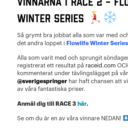
Vinnarna i RACE 2 – Fl
Winter Series
Så grymt bra jobbat alla som var med oc
Flowlife Winter Series
det andra loppet i
Alla som varit med och sprungit söndage
registrerat ett resultat på
raceid.com
OC
kommenterat under tävlingslägget på vå
@sverigespringer
har haft chansen att v
av våra fantastiska priser.
Anmäl dig till RACE 3
här
.
Se om du är en av våra vinnare NEDAN!