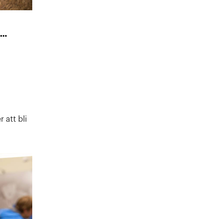
…
 att bli