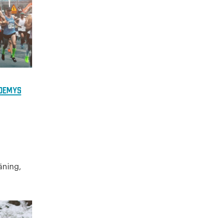
demys
äning,