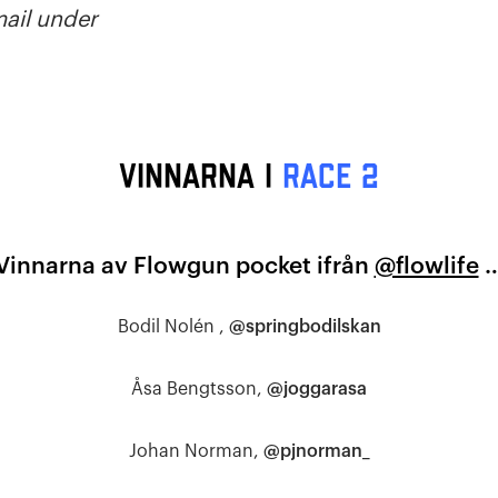
mail under
VINNARNA I
RACE 2
Vinnarna av Flowgun pocket ifrån
@flowlife
Bodil Nolén ,
@springbodilskan
Åsa Bengtsson,
@joggarasa
Johan Norman,
@pjnorman_