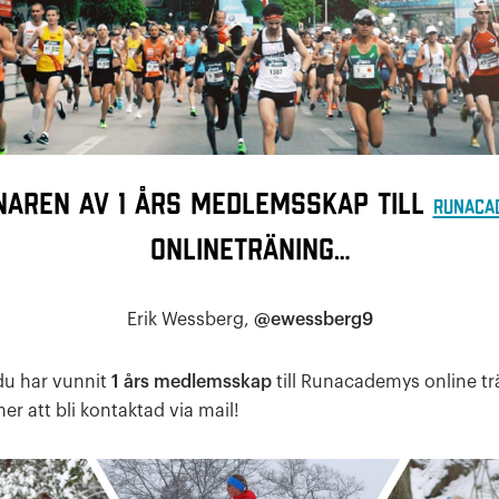
naren av
1 års medlemsskap
till
Runaca
onlineträning…
Erik Wessberg,
@ewessberg9
 du har vunnit
1 års medlemsskap
till Runacademys online tr
r att bli kontaktad via mail!