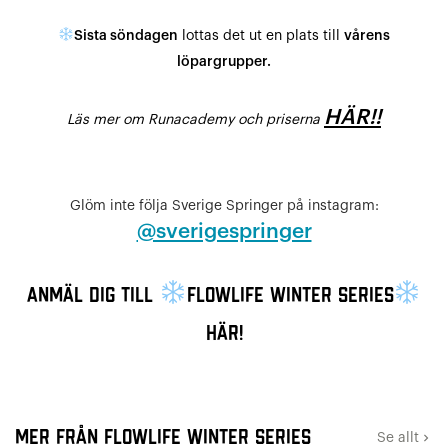
S
ista söndagen
lottas det ut en plats till
vårens
löpargrupper.
HÄR!!
Läs mer om Runacademy och priserna
Glöm inte följa Sverige Springer på instagram:
@sverigespringer
Anmäl dig till
Flowlife Winter Series
här!
Mer från Flowlife Winter Series
Se allt
keyboard_arrow_right