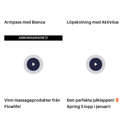
Armpass med Bianca
Löpskolning med Aktivitus
ANNONSSAMARBETE
play_arrow
play_arrow
Vinn massageprodukter från
Den perfekta julklappen!
Flowlife!
Spring 5 lopp i januari!