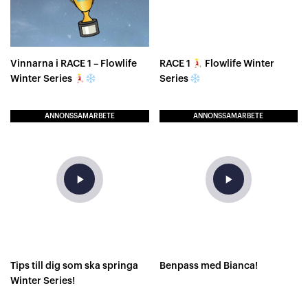
Vinnarna i RACE 1 – Flowlife
RACE 1
Flowlife Winter
Winter Series
Series
ANNONSSAMARBETE
ANNONSSAMARBETE
play_arrow
play_arrow
Tips till dig som ska springa
Benpass med Bianca!
Winter Series!