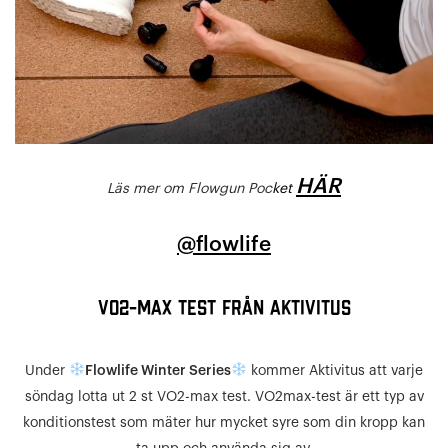
HÄR
Läs mer om Flowgun Poc
ket
@flowlife
VO2-MAX TEST FRÅN AKTIVITUS
Under
Flowlife Winter Series
kommer Aktivitus att varje
söndag lotta ut 2 st VO2-max test. VO2max-test är ett typ av
konditionstest som mäter hur mycket syre som din kropp kan