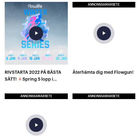
ANNONSSAMARBETE
play_arrow
play_arrow
RIVSTARTA 2022 PÅ BÄSTA
Återhämta dig med Flowgun!
SÄTT!
Spring 5 lopp i
Januari!
ANNONSSAMARBETE
ANNONSSAMARBETE
play_arrow