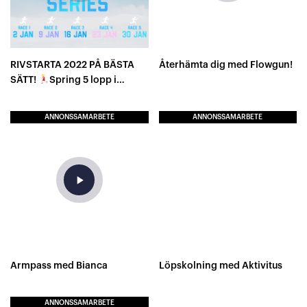
RIVSTARTA 2022 PÅ BÄSTA
Återhämta dig med Flowgun!
SÄTT!
Spring 5 lopp i
Januari!
ANNONSSAMARBETE
ANNONSSAMARBETE
play_arrow
Armpass med Bianca
Löpskolning med Aktivitus
ANNONSSAMARBETE