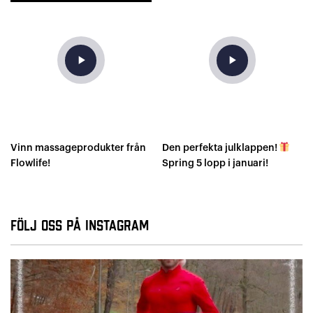
play_arrow
play_arrow
Vinn massageprodukter från
Den perfekta julklappen!
Flowlife!
Spring 5 lopp i januari!
Följ oss på Instagram