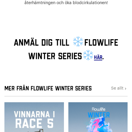
återhämtningen och öka blodcirkulationen!
Anmäl dig till
Flowlife
Winter Series
.
här
Mer från Flowlife Winter Series
Se allt
keyboard_arrow_right