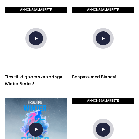
ANNONSSAMARBETE
ANNONSSAMARBETE
play_arrow
play_arrow
Tips till dig som ska springa
Benpass med Bianca!
Winter Series!
ANNONSSAMARBETE
play_arrow
play_arrow