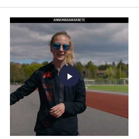
ANNONSSAMARBETE
play_arrow