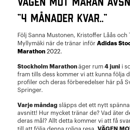
Vägen mot maran avsni
”4 månader kvar..”
Följ Sanna Mustonen, Kristoffer Låås oc
Adidas
Sto
Myllymäki när de tränar inför
Marathon
2022.
Stockholm Marathon
4 juni
äger rum
i s
fram tills dess kommer vi att kunna följa 
profiler och deras förberedelser här på S
Springer.
Varje måndag
släpps det ett nytt spänn
avsnitt! Hur mycket tränar de? Vad äter d
deras mål? Allt detta kommer vi att få sva
VÄGEN MO
till att följa denna roliga resa.