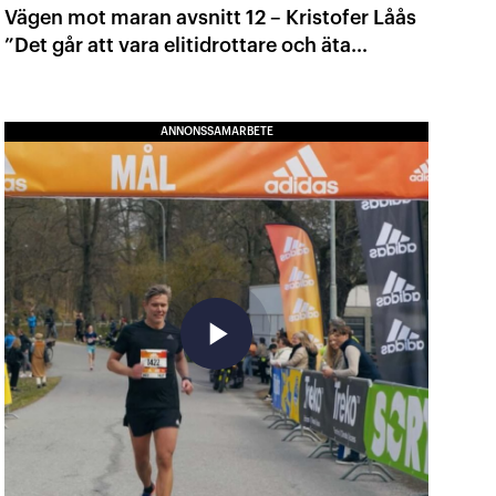
Vägen mot maran avsnitt 12 – Kristofer Låås
”Det går att vara elitidrottare och äta
veganskt”
ANNONSSAMARBETE
play_arrow