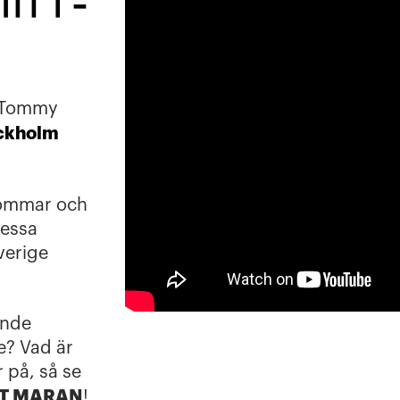
tt 1 –
h Tommy
ckholm
ommar och
dessa
verige
ande
e? Vad är
r på, så se
T MARAN
!