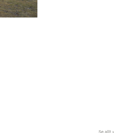
Se allt
keyboard_arrow_right