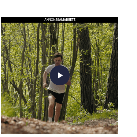
ANNONSSAMARBETE
play_arrow