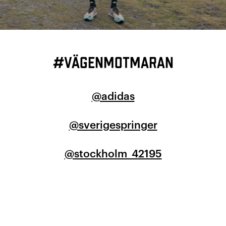
#vägenmotmaran
@adidas
@sverigespringer
@stockholm_42195