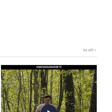
Se allt
keyboard_arrow_right
ANNONSSAMARBETE