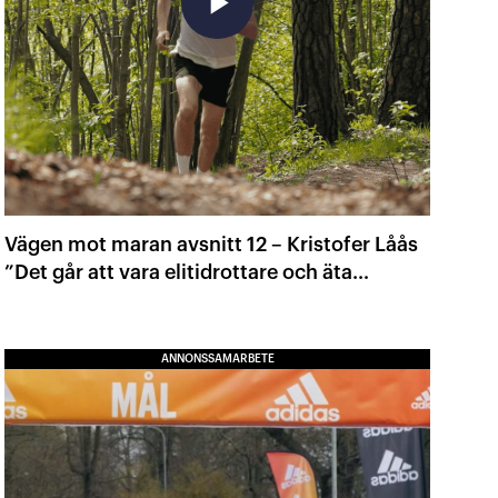
play_arrow
Vägen mot maran avsnitt 12 – Kristofer Låås
”Det går att vara elitidrottare och äta
veganskt”
ANNONSSAMARBETE