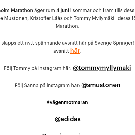
holm Marathon
äger rum
4 juni
i sommar och fram tills dess
e Mustonen, Kristoffer Låås och Tommy Myllymäki i deras 
Marathon.
g
släpps ett nytt spännande avsnitt här på Sverige Springer! 
här
avsnitt
.
@tommymyllymaki
Följ Tommy på instagram här:
@smustonen
Följ Sanna på instagram här:
#vägenmotmaran
@adidas