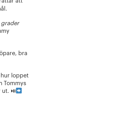
rättar att
ål.
3 grader
ommy
löpare, bra
 hur loppet
 om Tommys
 ut. ⏯