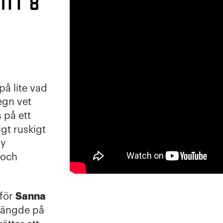
itt 8
på lite vad
regn vet
 på ett
igt ruskigt
my
 och
Sanna
 för
hängde på