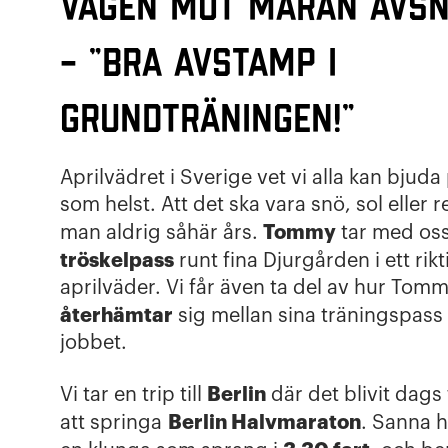
Vägen mot maran avsn
– ”Bra avstamp i
grundträningen!”
Aprilvädret i Sverige vet vi alla kan bjuda 
som helst. Att det ska vara snö, sol eller 
Tommy
man aldrig såhär års.
tar med oss
tröskelpass
runt fina Djurgården i ett rikt
aprilväder. Vi får även ta del av hur Tom
återhämtar
sig mellan sina träningspass
jobbet.
Berlin
Vi tar en trip till
där det blivit dags
Berlin Halvmaraton
att springa
. Sanna 