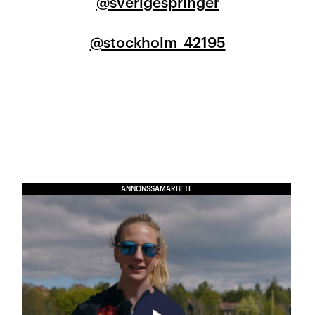
@sverigespringer
@stockholm_42195
ANNONSSAMARBETE