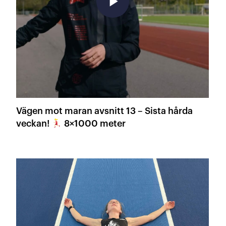
play_arrow
Vägen mot maran avsnitt 13 – Sista hårda
veckan!
8×1000 meter