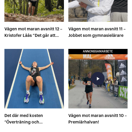
Vägen mot maran avsnitt 12 –
Vägen mot maran avsnitt 11 –
Kristofer Låås ”Det går att
Jobbet som gymnasielärare
vara elitidrottare och äta
veganskt”
ANNONSSAMARBETE
play_arrow
Det där med kosten
Vägen mot maran avsnitt 10 –
”Överträning och
Premiärhalvan!
underätning”