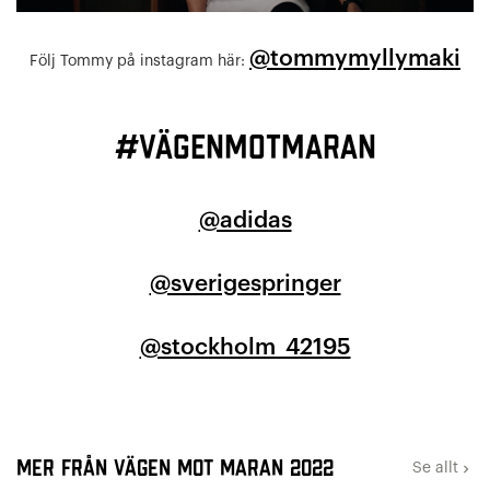
@tommymyllymaki
Följ Tommy på instagram här:
#vägenmotmaran
@adidas
@sverigespringer
@stockholm_42195
Mer från Vägen mot maran 2022
Se allt
keyboard_arrow_right