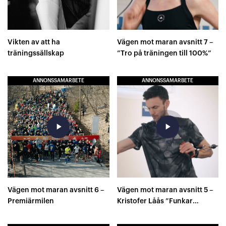
Vikten av att ha
Vägen mot maran avsnitt 7 –
träningssällskap
”Tro på träningen till 100%”
ANNONSSAMARBETE
ANNONSSAMARBETE
play_arrow
play_arrow
Vägen mot maran avsnitt 6 –
Vägen mot maran avsnitt 5 –
Premiärmilen
Kristofer Låås ”Funkar
styrketräningen eller inte?..”