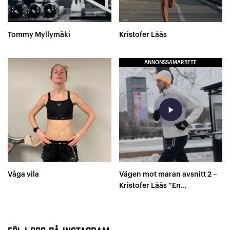
Tommy Myllymäki
Kristofer Låås
ANNONSSAMARBETE
play_arrow
Våga vila
Vägen mot maran avsnitt 2 –
Kristofer Låås ”En
annorlunda plan..”