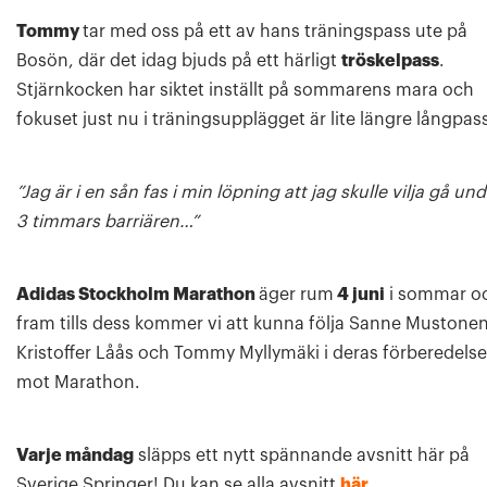
Tommy
tar med oss på ett av hans träningspass ute på
Bosön, där det idag bjuds på ett härligt
tröskelpass
.
Stjärnkocken har siktet inställt på sommarens mara och
fokuset just nu i träningsupplägget är lite längre långpas
”Jag är i en sån fas i min löpning att jag skulle vilja gå un
3 timmars barriären…”
Adidas Stockholm Marathon
äger rum
4 juni
i sommar o
fram tills dess kommer vi att kunna följa Sanne Mustonen
Kristoffer Låås och Tommy Myllymäki i deras förberedelse
mot Marathon.
Varje måndag
släpps ett nytt spännande avsnitt här på
Sverige Springer! Du kan se alla avsnitt
här
.