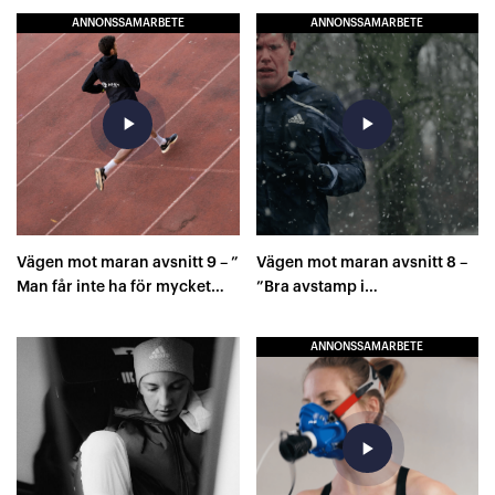
ANNONSSAMARBETE
ANNONSSAMARBETE
play_arrow
play_arrow
Vägen mot maran avsnitt 9 – ”
Vägen mot maran avsnitt 8 –
Man får inte ha för mycket
”Bra avstamp i
hybris”
grundträningen!”
ANNONSSAMARBETE
play_arrow