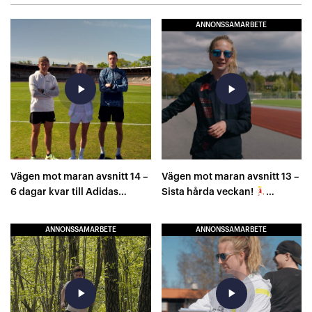
ANNONSSAMARBETE
play_arrow
play_arrow
Vägen mot maran avsnitt 14 –
Vägen mot maran avsnitt 13 –
6 dagar kvar till Adidas
Sista hårda veckan!
Stockholm Marathon
8×1000 meter
ANNONSSAMARBETE
ANNONSSAMARBETE
play_arrow
play_arrow