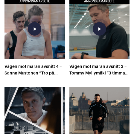
ANNONSSAMARBETE
ANNONSSAMARBETE
play_arrow
play_arrow
Vägen mot maran avsnitt 4 –
Vägen mot maran avsnitt 3 –
Sanna Mustonen ”Tro på
Tommy Myllymäki ”3 timmars
träningen 100 %..”
barriären..”