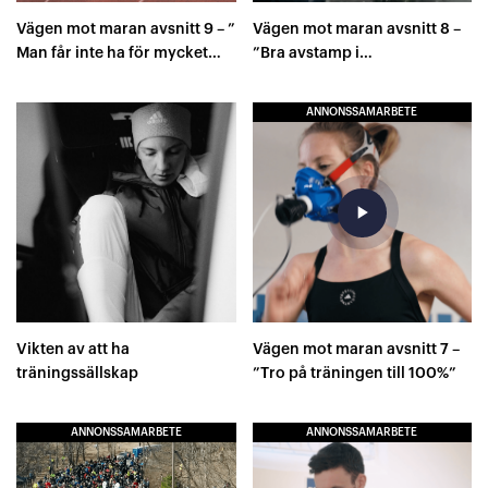
Vägen mot maran avsnitt 9 – ”
Vägen mot maran avsnitt 8 –
Man får inte ha för mycket
”Bra avstamp i
hybris”
grundträningen!”
ANNONSSAMARBETE
play_arrow
Vikten av att ha
Vägen mot maran avsnitt 7 –
träningssällskap
”Tro på träningen till 100%”
ANNONSSAMARBETE
ANNONSSAMARBETE