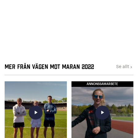
Mer från Vägen mot maran 2022
Se allt
keyboard_arrow_right
ANNONSSAMARBETE
play_arrow
play_arrow