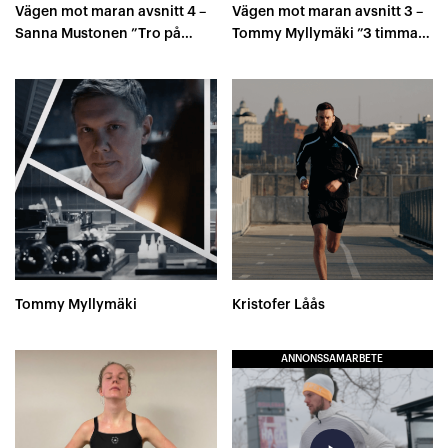
Vägen mot maran avsnitt 4 –
Vägen mot maran avsnitt 3 –
Sanna Mustonen ”Tro på
Tommy Myllymäki ”3 timmars
träningen 100 %..”
barriären..”
Tommy Myllymäki
Kristofer Låås
ANNONSSAMARBETE