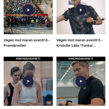
play_arrow
play_arrow
Vägen mot maran avsnitt 6 –
Vägen mot maran avsnitt 5 –
Premiärmilen
Kristofer Låås ”Funkar
styrketräningen eller inte?..”
ANNONSSAMARBETE
ANNONSSAMARBETE
play_arrow
play_arrow