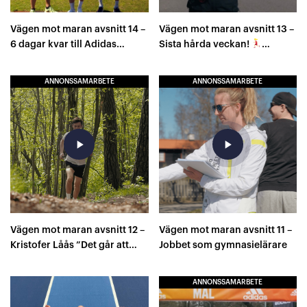
Vägen mot maran avsnitt 14 –
Vägen mot maran avsnitt 13 –
6 dagar kvar till Adidas
Sista hårda veckan!
Stockholm Marathon
8×1000 meter
ANNONSSAMARBETE
ANNONSSAMARBETE
play_arrow
play_arrow
Vägen mot maran avsnitt 12 –
Vägen mot maran avsnitt 11 –
Kristofer Låås ”Det går att
Jobbet som gymnasielärare
vara elitidrottare och äta
veganskt”
ANNONSSAMARBETE