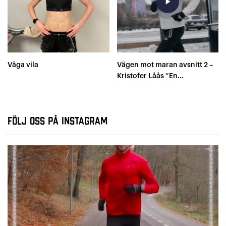
play_arrow
Våga vila
Vägen mot maran avsnitt 2 –
Kristofer Låås ”En
annorlunda plan..”
Följ oss på Instagram