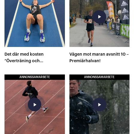
play_arrow
Det där med kosten
Vägen mot maran avsnitt 10 –
”Överträning och
Premiärhalvan!
underätning”
ANNONSSAMARBETE
ANNONSSAMARBETE
play_arrow
play_arrow