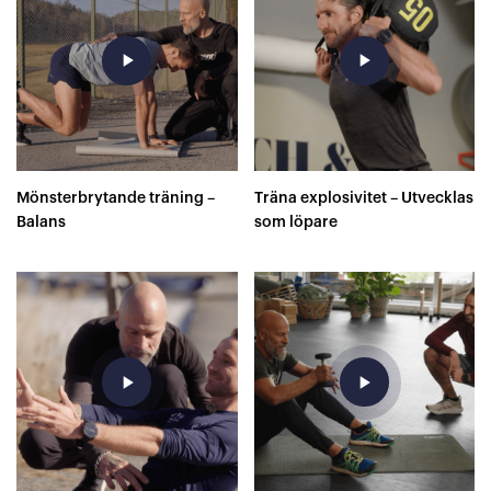
play_arrow
play_arrow
Mönsterbrytande träning –
Träna explosivitet – Utvecklas
Balans
som löpare
play_arrow
play_arrow