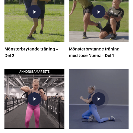
play_arrow
play_arrow
Mönsterbrytande träning –
Mönsterbrytande träning
Del 2
med José Nunez – Del 1
ANNONSSAMARBETE
play_arrow
play_arrow