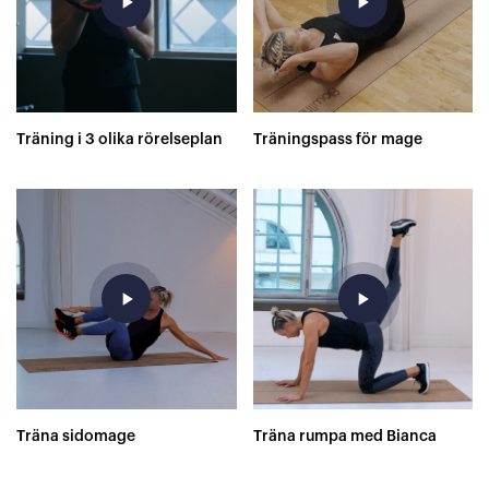
play_arrow
play_arrow
Träning i 3 olika rörelseplan
Träningspass för mage
play_arrow
play_arrow
Träna sidomage
Träna rumpa med Bianca