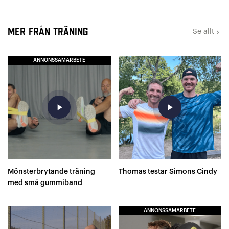
Mer från Träning
Se allt
keyboard_arrow_right
ANNONSSAMARBETE
play_arrow
play_arrow
Mönsterbrytande träning
Thomas testar Simons Cindy
med små gummiband
ANNONSSAMARBETE