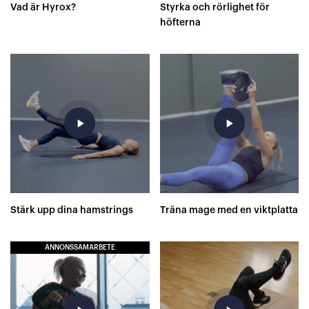
Vad är Hyrox?
Styrka och rörlighet för
höfterna
play_arrow
play_arrow
Stärk upp dina hamstrings
Träna mage med en viktplatta
ANNONSSAMARBETE