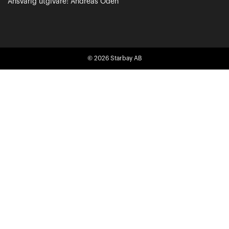
Ansvarig utgivare: Andreas Odén
© 2026
Starbay AB