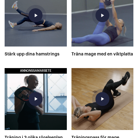
play_arrow
play_arrow
Stärk upp dina hamstrings
Träna mage med en viktplatta
ANNONSSAMARBETE
play_arrow
play_arrow
Träning i 3 olika rörelseplan
Träningspass för mage