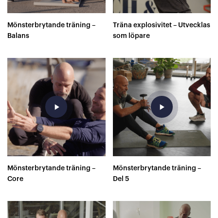
Mönsterbrytande träning –
Träna explosivitet – Utvecklas
Balans
som löpare
play_arrow
play_arrow
Mönsterbrytande träning –
Mönsterbrytande träning –
Core
Del 5