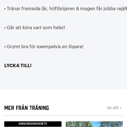
• Tränar framsida lår, höftböjaren & magen får jobba rejält
• Går att köra vart som helst!
• Grymt bra för exempelvis en löpare!
LYCKA TILL!
Mer från Träning
Se allt
keyboard_arrow_right
ANNONSSAMARBETE