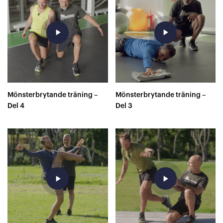
play_arrow
play_arrow
Mönsterbrytande träning –
Mönsterbrytande träning –
Del 4
Del 3
play_arrow
play_arrow