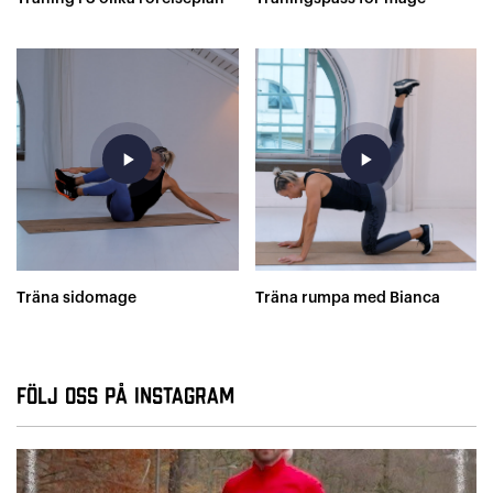
play_arrow
play_arrow
Träna sidomage
Träna rumpa med Bianca
Följ oss på Instagram