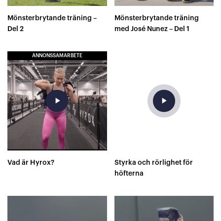
Mönsterbrytande träning –
Mönsterbrytande träning
Del 2
med José Nunez – Del 1
ANNONSSAMARBETE
play_arrow
play_arrow
Vad är Hyrox?
Styrka och rörlighet för
höfterna