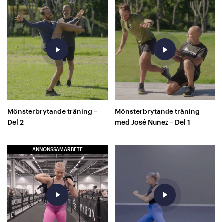
play_arrow
play_arrow
Mönsterbrytande träning –
Mönsterbrytande träning
Del 2
med José Nunez – Del 1
ANNONSSAMARBETE
play_arrow
play_arrow