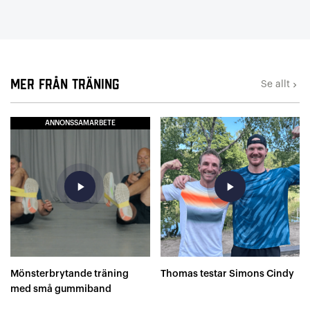
Mer från Träning
Se allt
keyboard_arrow_right
ANNONSSAMARBETE
play_arrow
play_arrow
Mönsterbrytande träning
Thomas testar Simons Cindy
med små gummiband