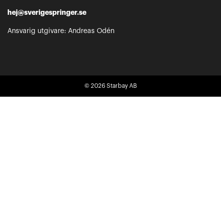
hej@sverigespringer.se
Ansvarig utgivare: Andreas Odén
© 2026
Starbay AB