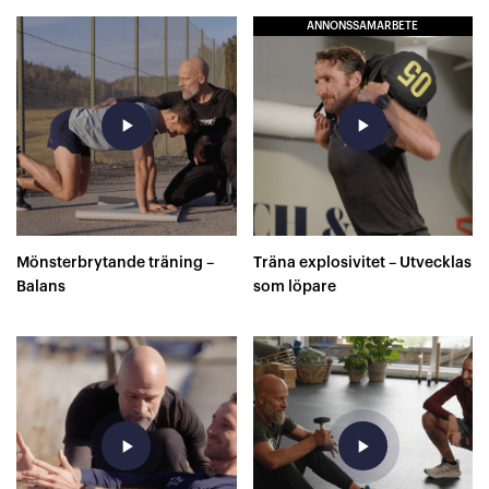
ANNONSSAMARBETE
play_arrow
play_arrow
Mönsterbrytande träning –
Träna explosivitet – Utvecklas
Balans
som löpare
play_arrow
play_arrow