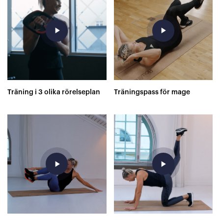
play_arrow
play_arrow
Träning i 3 olika rörelseplan
Träningspass för mage
play_arrow
play_arrow