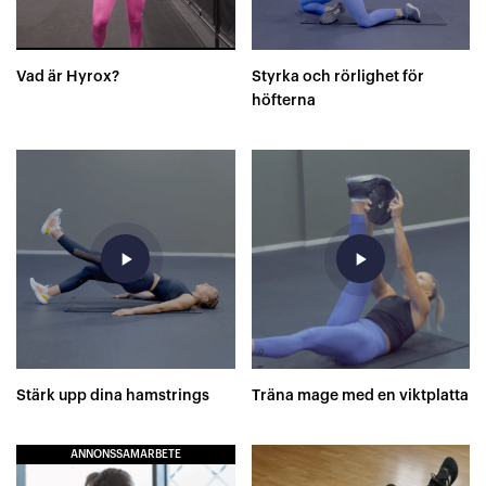
Vad är Hyrox?
Styrka och rörlighet för
höfterna
play_arrow
play_arrow
Stärk upp dina hamstrings
Träna mage med en viktplatta
ANNONSSAMARBETE