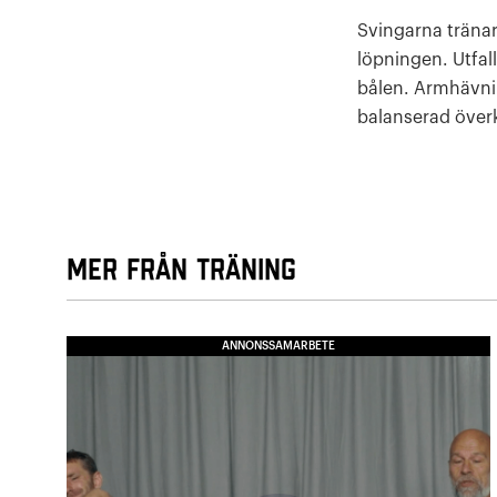
Svingarna tränar
löpningen. Utfall
bålen. Armhävnin
balanserad överk
Mer från Träning
ANNONSSAMARBETE