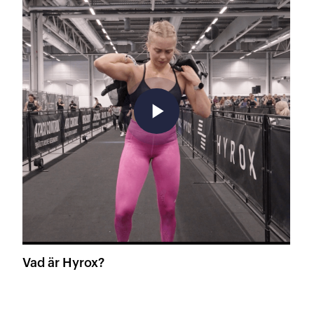
play_arrow
Vad är Hyrox?