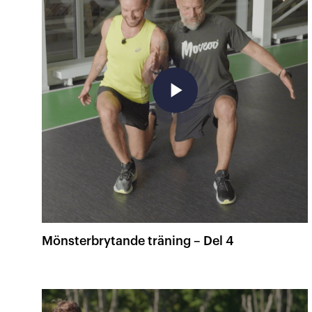
play_arrow
Mönsterbrytande träning – Del 4