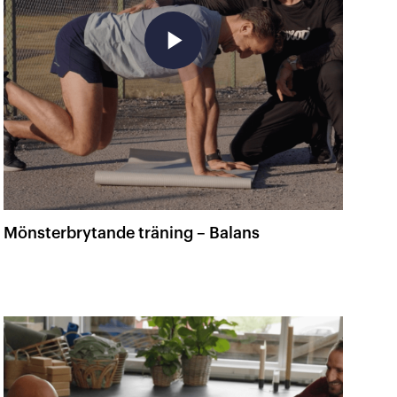
play_arrow
Mönsterbrytande träning – Balans