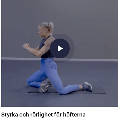
play_arrow
Styrka och rörlighet för höfterna