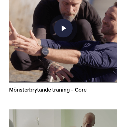
play_arrow
Mönsterbrytande träning – Core