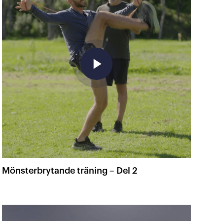
play_arrow
Mönsterbrytande träning – Del 2