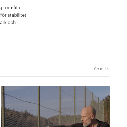
g framåt i
ör stabilitet i
tark och
.
Se allt
keyboard_arrow_right