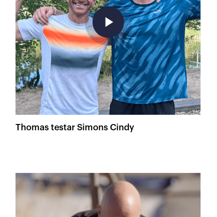
play_arrow
Thomas testar Simons Cindy