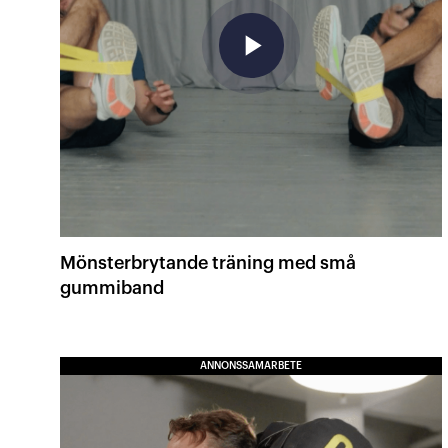
play_arrow
Mönsterbrytande träning med små
gummiband
ANNONSSAMARBETE