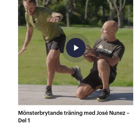
play_arrow
Mönsterbrytande träning med José Nunez –
Del 1