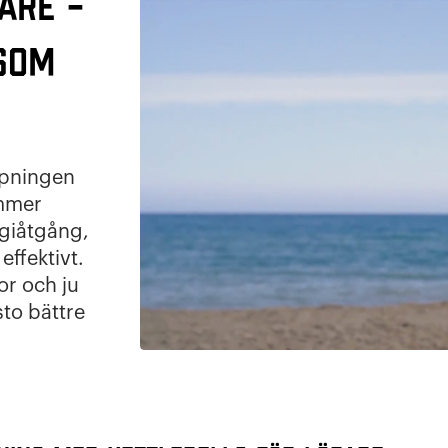
are –
 som
löpningen
ommer
giåtgång,
ffektivt.
r och ju
to bättre